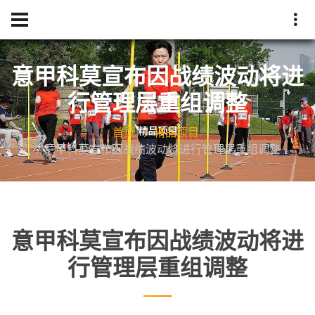
意甲科莫宣布因战绩波动将进
行管理层重组调整
首页
精品项目
意甲科莫宣布因战绩波动将进行管理层重组调整
意甲科莫宣布因战绩波动将进
行管理层重组调整