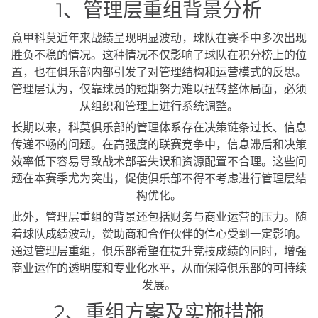
1、管理层重组背景分析
意甲科莫近年来战绩呈现明显波动，球队在赛季中多次出现
胜负不稳的情况。这种情况不仅影响了球队在积分榜上的位
置，也在俱乐部内部引发了对管理结构和运营模式的反思。
管理层认为，仅靠球员的短期努力难以扭转整体局面，必须
从组织和管理上进行系统调整。
长期以来，科莫俱乐部的管理体系存在决策链条过长、信息
传递不畅的问题。在高强度的联赛竞争中，信息滞后和决策
效率低下容易导致战术部署失误和资源配置不合理。这些问
题在本赛季尤为突出，促使俱乐部不得不考虑进行管理层结
构优化。
此外，管理层重组的背景还包括财务与商业运营的压力。随
着球队成绩波动，赞助商和合作伙伴的信心受到一定影响。
通过管理层重组，俱乐部希望在提升竞技成绩的同时，增强
商业运作的透明度和专业化水平，从而保障俱乐部的可持续
发展。
2、重组方案及实施措施