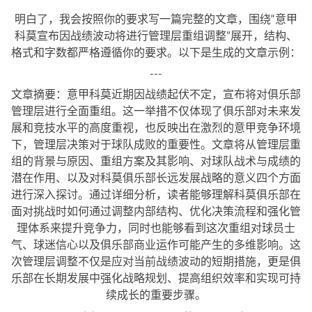
明白了，我会按照你的要求写一篇完整的文章，围绕“意甲
科莫宣布因战绩波动将进行管理层重组调整”展开，结构、
格式和字数都严格遵循你的要求。以下是生成的文章示例：
---
文章摘要：意甲科莫近期因战绩起伏不定，宣布将对俱乐部
管理层进行全面重组。这一举措不仅体现了俱乐部对未来发
展和竞技水平的高度重视，也反映出在激烈的意甲竞争环境
下，管理层决策对于球队成败的重要性。文章将从管理层重
组的背景与原因、重组方案及其影响、对球队战术与成绩的
潜在作用、以及对科莫俱乐部长远发展战略的意义四个方面
进行深入探讨。通过详细分析，读者能够理解科莫俱乐部在
面对挑战时如何通过调整内部结构、优化决策流程和强化管
理体系来提升竞争力，同时也能够看到这次重组对球员士
气、球迷信心以及俱乐部商业运作可能产生的多维影响。这
次管理层调整不仅是应对当前战绩波动的短期措施，更是俱
乐部在长期发展中强化战略规划、提高组织效率和实现可持
续成长的重要步骤。