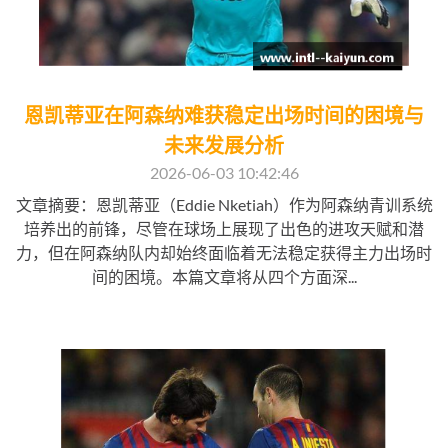
恩凯蒂亚在阿森纳难获稳定出场时间的困境与
未来发展分析
2026-06-03 10:42:46
文章摘要：恩凯蒂亚（Eddie Nketiah）作为阿森纳青训系统
培养出的前锋，尽管在球场上展现了出色的进攻天赋和潜
力，但在阿森纳队内却始终面临着无法稳定获得主力出场时
间的困境。本篇文章将从四个方面深...