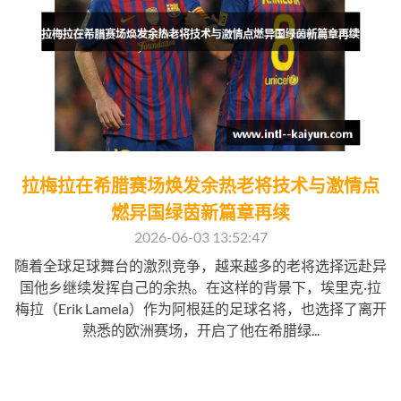
拉梅拉在希腊赛场焕发余热老将技术与激情点
燃异国绿茵新篇章再续
2026-06-03 13:52:47
随着全球足球舞台的激烈竞争，越来越多的老将选择远赴异
国他乡继续发挥自己的余热。在这样的背景下，埃里克·拉
梅拉（Erik Lamela）作为阿根廷的足球名将，也选择了离开
熟悉的欧洲赛场，开启了他在希腊绿...