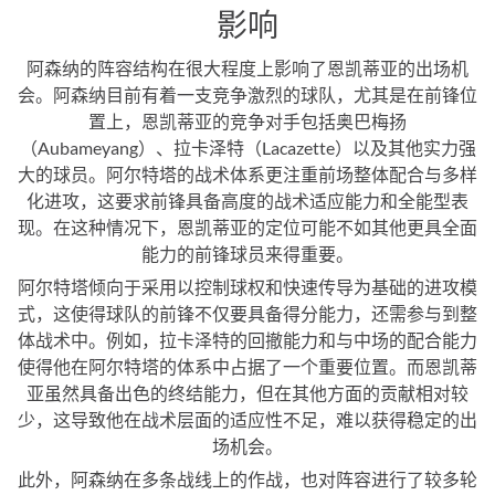
影响
阿森纳的阵容结构在很大程度上影响了恩凯蒂亚的出场机
会。阿森纳目前有着一支竞争激烈的球队，尤其是在前锋位
置上，恩凯蒂亚的竞争对手包括奥巴梅扬
（Aubameyang）、拉卡泽特（Lacazette）以及其他实力强
大的球员。阿尔特塔的战术体系更注重前场整体配合与多样
化进攻，这要求前锋具备高度的战术适应能力和全能型表
现。在这种情况下，恩凯蒂亚的定位可能不如其他更具全面
能力的前锋球员来得重要。
阿尔特塔倾向于采用以控制球权和快速传导为基础的进攻模
式，这使得球队的前锋不仅要具备得分能力，还需参与到整
体战术中。例如，拉卡泽特的回撤能力和与中场的配合能力
使得他在阿尔特塔的体系中占据了一个重要位置。而恩凯蒂
亚虽然具备出色的终结能力，但在其他方面的贡献相对较
少，这导致他在战术层面的适应性不足，难以获得稳定的出
场机会。
此外，阿森纳在多条战线上的作战，也对阵容进行了较多轮