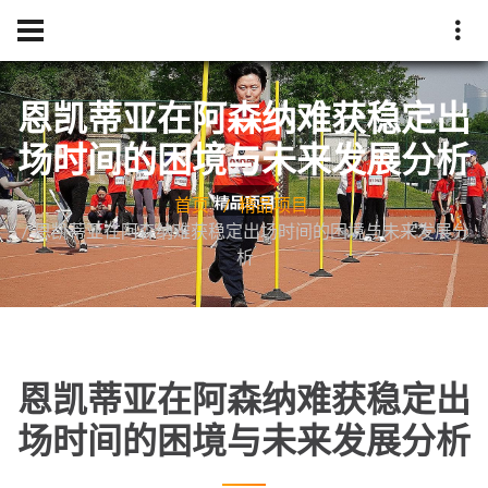
恩凯蒂亚在阿森纳难获稳定出
场时间的困境与未来发展分析
首页
精品项目
恩凯蒂亚在阿森纳难获稳定出场时间的困境与未来发展分
析
恩凯蒂亚在阿森纳难获稳定出
场时间的困境与未来发展分析