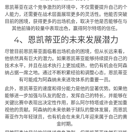
恩凯蒂亚在这个竞争激烈的环境中，不仅需要提升自己的个
人能力，还需要在战术层面展现更多的灵活性。他能否突破
目前的困境，获得更多的出场机会，取决于他是否能够在与
其他前锋的较量中表现出色，赢得阿尔特塔的信任。
4、恩凯蒂亚的未来发展潜力
尽管目前恩凯蒂亚面临着出场机会的困境，但从长远来看，
他依然具有巨大的潜力。如果恩凯蒂亚能够持续提升自己的
技术水平，并且在战术执行上更加成熟，他仍有机会在阿森
纳占据一席之地。通过不断积累经验和调整心态，恩凯蒂亚
有可能成为阿森纳未来进攻体系的重要一员。
此外，恩凯蒂亚的速度和得分能力是他的显著优势。如果他
能够进一步加强与队友的配合，发挥自己的特长，并能够在
关键比赛中表现出决定性作用，那么阿尔特塔或许会更加重
视他的贡献。阿森纳的未来依赖于球队的整体发展，而恩凯
蒂亚作为年轻球员，也有机会在未来几年迎来属于自己的黄
金时期。