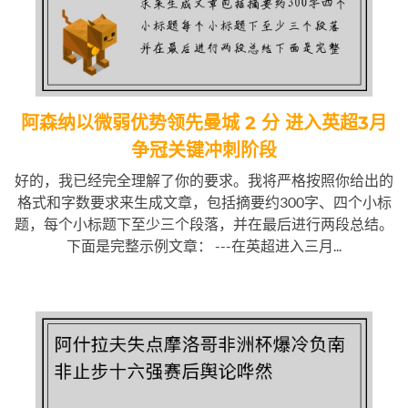
阿森纳以微弱优势领先曼城 2 分 进入英超3月
争冠关键冲刺阶段
好的，我已经完全理解了你的要求。我将严格按照你给出的
格式和字数要求来生成文章，包括摘要约300字、四个小标
题，每个小标题下至少三个段落，并在最后进行两段总结。
下面是完整示例文章： ---在英超进入三月...