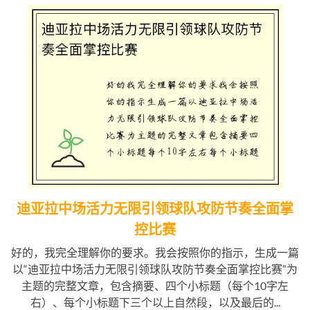
迪亚拉中场活力无限引领球队攻防节奏全面掌
控比赛
好的，我完全理解你的要求。我会按照你的指示，生成一篇
以“迪亚拉中场活力无限引领球队攻防节奏全面掌控比赛”为
主题的完整文章，包含摘要、四个小标题（每个10字左
右）、每个小标题下三个以上自然段，以及最后的...