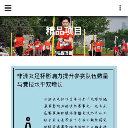
精品项目
首页
Our Profiles