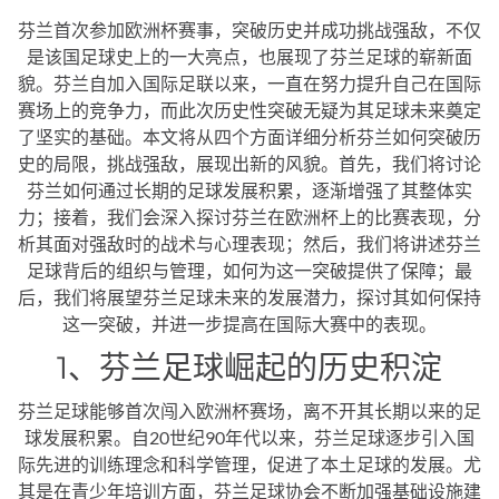
芬兰首次参加欧洲杯赛事，突破历史并成功挑战强敌，不仅
是该国足球史上的一大亮点，也展现了芬兰足球的崭新面
貌。芬兰自加入国际足联以来，一直在努力提升自己在国际
赛场上的竞争力，而此次历史性突破无疑为其足球未来奠定
了坚实的基础。本文将从四个方面详细分析芬兰如何突破历
史的局限，挑战强敌，展现出新的风貌。首先，我们将讨论
芬兰如何通过长期的足球发展积累，逐渐增强了其整体实
力；接着，我们会深入探讨芬兰在欧洲杯上的比赛表现，分
析其面对强敌时的战术与心理表现；然后，我们将讲述芬兰
足球背后的组织与管理，如何为这一突破提供了保障；最
后，我们将展望芬兰足球未来的发展潜力，探讨其如何保持
这一突破，并进一步提高在国际大赛中的表现。
1、芬兰足球崛起的历史积淀
芬兰足球能够首次闯入欧洲杯赛场，离不开其长期以来的足
球发展积累。自20世纪90年代以来，芬兰足球逐步引入国
际先进的训练理念和科学管理，促进了本土足球的发展。尤
其是在青少年培训方面，芬兰足球协会不断加强基础设施建