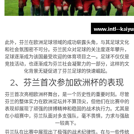
此外，芬兰在欧洲足球领域的成功崭露头角，与其足球文化
和社会氛围密不可分。芬兰民众对足球的关注度逐年攀升，
足球逐渐成为该国最受欢迎的体育项目之一。足球不仅仅是
竞技活动，也逐渐成为芬兰社会凝聚力的一部分，这样的文
化背景无疑促进了芬兰足球的快速崛起。
2、芬兰首次参加欧洲杯的表现
芬兰首次亮相欧洲杯舞台，是一个历史性的重要时刻。尽管
芬兰的整体实力在欧洲足坛并不算顶尖，但他们在比赛中的
表现却展现了顽强的拼搏精神和稳固的战术执行力。尤其是
在小组赛中，芬兰队面对多支强队，毫不畏惧，力求与强敌
一较高下。
芬兰队在比赛中展现出了极强的战术纪律性。在与一些传统