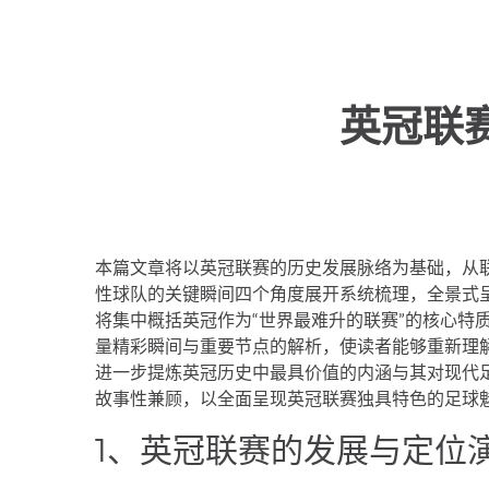
英冠联
本篇文章将以英冠联赛的历史发展脉络为基础，从
性球队的关键瞬间四个角度展开系统梳理，全景式
将集中概括英冠作为“世界最难升的联赛”的核心特
量精彩瞬间与重要节点的解析，使读者能够重新理
进一步提炼英冠历史中最具价值的内涵与其对现代
故事性兼顾，以全面呈现英冠联赛独具特色的足球
1、英冠联赛的发展与定位