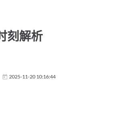
时刻解析
2025-11-20 10:16:44