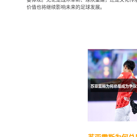
价值也将继续影响未来的足球发展。