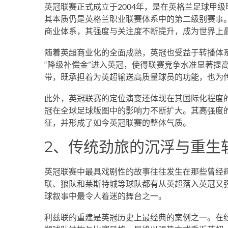
英冠联赛正式成立于2004年，是在英格兰足球甲
其本质仍是英格兰职业联赛体系中的第二级别赛事
商业体系，其强度与关注度不断提升，成为世界上
随着英超商业化的全面成熟，英冠也受益于转播体
“降级补偿金”进入英冠，使得联赛竞争水准显著提
带，既承担着为英超输送高质量球员的功能，也为
此外，英冠联赛的定位演变还体现在其国际化程度
冠在全球足球版图中的影响力不断扩大。其高强度
征，并形成了如今英冠联赛的整体气质。
2、传统劲旅的沉浮与重生
英冠联赛中最具戏剧性的故事往往发生在那些曾经
联、狼队和莱斯特城等球队都有从英超落入英冠又
球叙事中最令人着迷的舞台之一。
利兹联的重建是英冠历史上最经典的案例之一。在