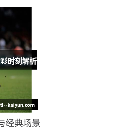
与经典场景