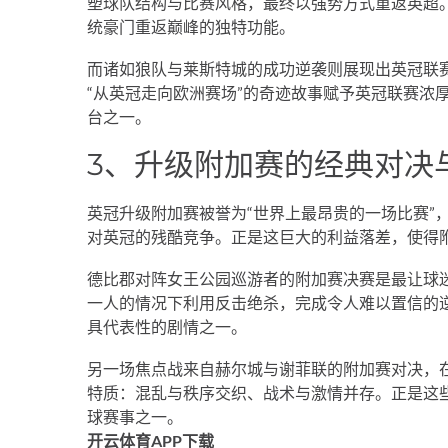
塑球队结构与比赛风格，最终以强势方式重返英超
统豪门重返巅峰的独特功能。
而诸如狼队与莱斯特城的成功逆袭则展现出英冠联
“从英冠走向欧洲赛场”的奇迹故事赋予英冠联赛浓
台之一。
3、升级附加赛的经典对决
英冠升级附加赛被誉为“世界上最昂贵的一场比赛”
对英冠的残酷竞争。正是这巨大的利益落差，使得
德比郡对阵女王公园巡游者的附加赛决赛是最让球迷
一人的情况下利用反击绝杀，完成令人难以置信的
具代表性的剧情之一。
另一场焦点战来自赫尔城与谢菲联的附加赛对决，
特质：混乱与秩序交织、战术与激情并存。正是这
球赛事之一。
开云体育APP下载