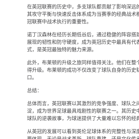
在英冠联赛的历史中，多支球队都贡献了影响深远
其攻守平衡与快速反击体系成为当赛季的经典战术
冠联赛中战术执行的重要性。
诺丁汉森林在经历长期低谷后，通过稳健的阵容搭
展现的韧性和防守硬度，成为英冠历史中最具有代表
式，是英冠最独特的魅力来源。
此外，布莱顿的升级之旅同样值得关注。他们在整
得升级。布莱顿的成功不仅改变了球队自身的历史
口。
总结：
总体而言，英冠联赛以其激烈的竞争强度、球队之
淀，成为世界足球最具戏剧性的联赛之一。其历史
球队的逆袭故事，为球迷提供了大量难以忘怀的经
从英冠的发展可以看到英伦足球体系的完整性与深度
要体现。无论是战术革新、球队重建，还是文化传