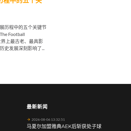
历程中的五个关
展历程中的五个关键节
Football
作为世界上最古老、最具影
史发展深刻影响了...
最新新闻
2026-08-06 13:32:51
马夏尔加盟雅典AEK后斩获处子球