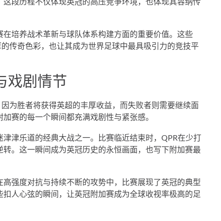
。这段历程不仅体现英冠的高压竞争环境，也体现其容纳传
赛在培养战术革新与球队体系构建方面的重要价值。这些
厚的传奇色彩，也让其成为世界足球中最具吸引力的竞技平
与戏剧情节
，因为胜者将获得英超的丰厚收益，而失败者则需要继续面
附加赛的每一个瞬间都充满戏剧性与紧张感。
津津乐道的经典大战之一。比赛临近结束时，QPR在少打
逆转。这一瞬间成为英冠历史的永恒画面，也写下附加赛最
在高强度对抗与持续不断的攻势中，比赛展现了英冠的典型
些扣人心弦的瞬间，让英冠附加赛成为全球收视率极高的足