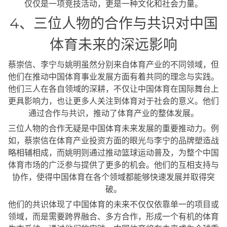
仅仅是一项竞技活动，更是一种文化和社会力量。
4、三位人物的合作与共识对中国
体育未来的深远影响
蔡崇信、李宁与姚明虽然分别来自体育产业的不同领域，但
他们在推动中国体育事业发展方面有着共同的理念与实践。
他们三人在各自领域的深耕，不仅让中国体育在国际舞台上
更具影响力，也让更多人关注到体育对于社会的意义。他们
通过合作与共识，推动了体育产业的整体发展。
三位人物的合作无疑是中国体育未来发展的重要推动力。例
如，蔡崇信在体育产业投资方面的眼光与李宁的品牌塑造战
略相辅相成，而姚明则通过推动篮球运动普及，为整个中国
体育市场的广泛参与提供了更多的机会。他们的互相支持与
协作，使得中国体育在各个领域都能够快速发展并取得突
破。
他们的共识体现了中国体育的未来不仅仅依靠单一的项目或
领域，而是需要跨界融合、多方合作，形成一个有机的体育