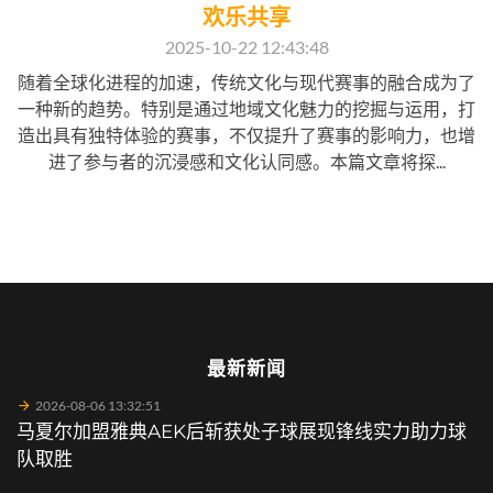
欢乐共享
2025-10-22 12:43:48
随着全球化进程的加速，传统文化与现代赛事的融合成为了
一种新的趋势。特别是通过地域文化魅力的挖掘与运用，打
造出具有独特体验的赛事，不仅提升了赛事的影响力，也增
进了参与者的沉浸感和文化认同感。本篇文章将探...
最新新闻
2026-08-06 13:32:51
马夏尔加盟雅典AEK后斩获处子球展现锋线实力助力球
队取胜