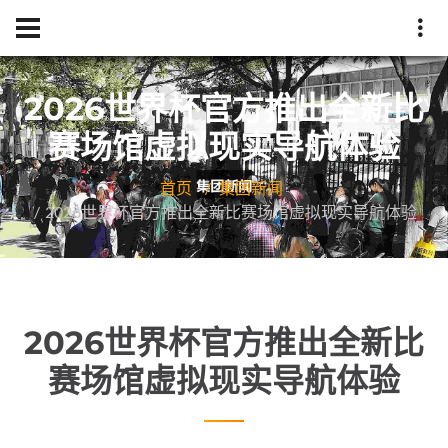
2026世界杯官方推出全新比
赛场馆虚拟现实导航体验
首页
集团新闻
2026世界杯官方推出全新比赛场馆虚拟现实导航体验
2026世界杯官方推出全新比
赛场馆虚拟现实导航体验