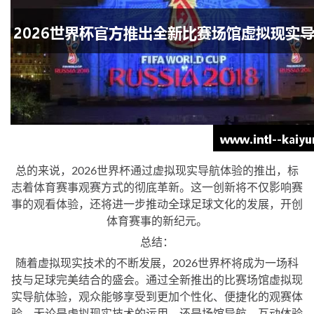
总的来说，2026世界杯通过虚拟现实导航体验的推出，标
志着体育赛事观赛方式的彻底革新。这一创新将不仅影响赛
事的观看体验，还将进一步推动全球足球文化的发展，开创
体育赛事的新纪元。
总结：
随着虚拟现实技术的不断发展，2026世界杯将成为一场科
技与足球完美结合的盛会。通过全新推出的比赛场馆虚拟现
实导航体验，观众能够享受到更加个性化、便捷化的观赛体
验。无论是虚拟现实技术的运用，还是场馆导航、互动体验