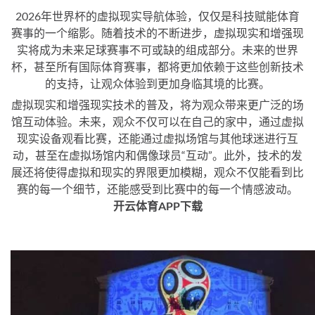
2026年世界杯的虚拟现实导航体验，仅仅是科技赋能体育
赛事的一个缩影。随着技术的不断进步，虚拟现实和增强现
实将成为未来足球赛事不可或缺的组成部分。未来的世界
杯，甚至所有国际体育赛事，都将更加依赖于这些创新技术
的支持，让观众体验到更加身临其境的比赛。
虚拟现实和增强现实技术的普及，将为观众带来更广泛的场
馆互动体验。未来，观众不仅可以在自己的家中，通过虚拟
现实设备观看比赛，还能通过虚拟场馆与其他球迷进行互
动，甚至在虚拟场馆内和偶像球员“互动”。此外，技术的发
展还将使得虚拟和现实的界限更加模糊，观众不仅能看到比
赛的每一个细节，还能感受到比赛中的每一个情感波动。
开云体育APP下载