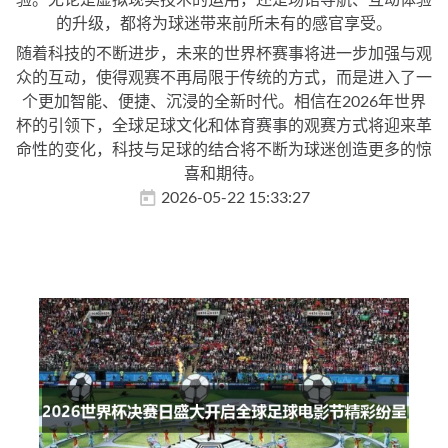
的升级，都将为球迷带来前所未有的感官享受。
随着科技的不断进步，未来的世界杯赛事将进一步加强与观
众的互动，使得观赛不再局限于传统的方式，而是进入了一
个更加智能、便捷、沉浸的全新时代。相信在2026年世界
杯的引领下，全球足球文化和体育赛事的观赛方式将迎来革
命性的变化，科技与足球的结合将不断为球迷创造更多的惊
喜和期待。
2026-05-22 15:33:27