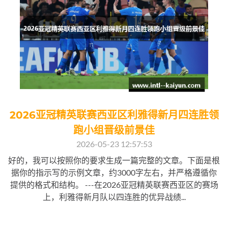
2026亚冠精英联赛西亚区利雅得新月四连胜领
跑小组晋级前景佳
2026-05-23 12:57:53
好的，我可以按照你的要求生成一篇完整的文章。下面是根
据你的指示写的示例文章，约3000字左右，并严格遵循你
提供的格式和结构。 ---在2026亚冠精英联赛西亚区的赛场
上，利雅得新月队以四连胜的优异战绩...