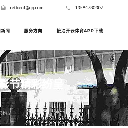
reticent@qq.com
13594780307
团新闻
服务方向
接洽开云体育APP下载
电影节精彩纷呈
彩纷呈