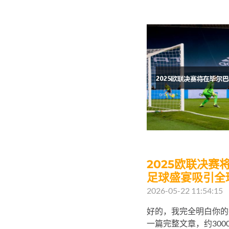
2025欧联决赛
足球盛宴吸引全
2026-05-22 11:54:15
好的，我完全明白你的
一篇完整文章，约30