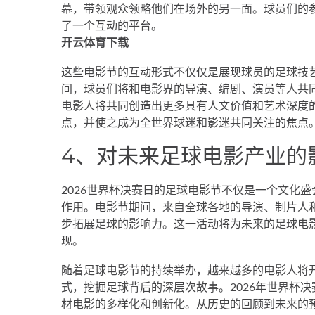
幕，带领观众领略他们在场外的另一面。球员们的
了一个互动的平台。
开云体育下载
这些电影节的互动形式不仅仅是展现球员的足球技
间，球员们将和电影界的导演、编剧、演员等人共
电影人将共同创造出更多具有人文价值和艺术深度
点，并使之成为全世界球迷和影迷共同关注的焦点
4、对未来足球电影产业的
2026世界杯决赛日的足球电影节不仅是一个文化
作用。电影节期间，来自全球各地的导演、制片人
步拓展足球的影响力。这一活动将为未来的足球电
现。
随着足球电影节的持续举办，越来越多的电影人将
式，挖掘足球背后的深层次故事。2026年世界杯
材电影的多样化和创新化。从历史的回顾到未来的