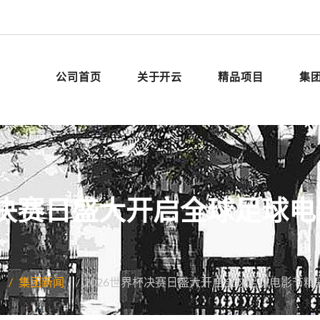
公司首页
关于开云
精品项目
集
杯决赛日盛大开启全球足球
集团新闻
2026世界杯决赛日盛大开启全球足球电影节精