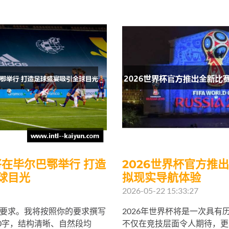
将在毕尔巴鄂举行 打造
2026世界杯官方推
球目光
拟现实导航体验
2026-05-22 15:33:27
要求。我将按照你的要求撰写
2026年世界杯将是一次具有
00字，结构清晰、自然段均
不仅在竞技层面令人期待，更