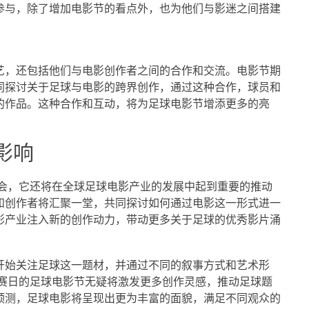
参与，除了增加电影节的看点外，也为他们与影迷之间搭建
艺，还包括他们与电影创作者之间的合作和交流。电影节期
同探讨关于足球与电影的跨界创作，通过这种合作，球员和
的作品。这种合作和互动，将为足球电影节增添更多的亮
。
影响
盛会，它还将在全球足球电影产业的发展中起到重要的推动
和创作者将汇聚一堂，共同探讨如何通过电影这一形式进一
影产业注入新的创作动力，带动更多关于足球的优秀影片涌
开始关注足球这一题材，并通过不同的叙事方式和艺术形
决赛日的足球电影节无疑将激发更多创作灵感，推动足球题
预测，足球电影将呈现出更为丰富的面貌，满足不同观众的