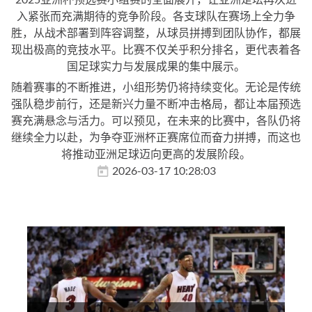
入紧张而充满期待的竞争阶段。各支球队在赛场上全力争
胜，从战术部署到阵容调整，从球员拼搏到团队协作，都展
现出极高的竞技水平。比赛不仅关乎积分排名，更代表着各
国足球实力与发展成果的集中展示。
随着赛事的不断推进，小组形势仍将持续变化。无论是传统
强队稳步前行，还是新兴力量不断冲击格局，都让本届预选
赛充满悬念与活力。可以预见，在未来的比赛中，各队仍将
继续全力以赴，为争夺亚洲杯正赛席位而奋力拼搏，而这也
将推动亚洲足球迈向更高的发展阶段。
2026-03-17 10:28:03