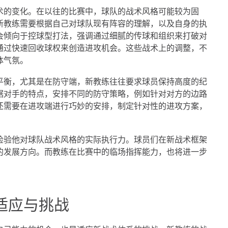
术的变化。在以往的比赛中，球队的战术风格可能较为固
新教练需要根据自己对球队现有阵容的理解，以及自身的执
会倾向于控球型打法，强调通过细腻的传球和组织来打破对
通过快速回收球权来创造进攻机会。这些战术上的调整，不
体气氛。
平衡，尤其是在防守端，新教练往往要求球员保持高度的纪
据对手的特点，安排不同的防守策略，例如针对对方的边路
还需要在进攻端进行巧妙的安排，制定针对性的进攻方案，
检验他对球队战术风格的实际执行力。球员们在新战术框架
的发展方向。而教练在比赛中的临场指挥能力，也将进一步
适应与挑战