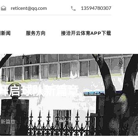
reticent@qq.com
13594780307
团新闻
服务方向
接洽开云体育APP下载
战开启球队新篇章
队新篇章