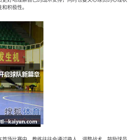
注和积极性。
在首场比赛中，教练往往会通过换人、调整战术、鼓励球员