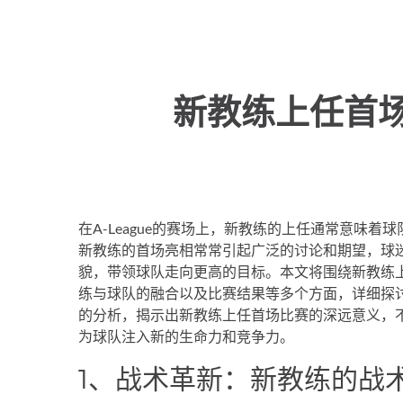
新教练上任首场
在A-League的赛场上，新教练的上任通常意味
新教练的首场亮相常常引起广泛的讨论和期望，球
貌，带领球队走向更高的目标。本文将围绕新教练
练与球队的融合以及比赛结果等多个方面，详细探
的分析，揭示出新教练上任首场比赛的深远意义，
为球队注入新的生命力和竞争力。
1、战术革新：新教练的战