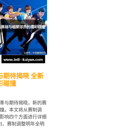
与期待揭晓 全新
彩碰撞
革与期待揭晓，新的赛
撞。本文将从赛制调
影响四个方面进行详细
1、赛制调整明年全明