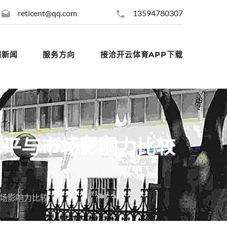
reticent@qq.com
13594780307
团新闻
服务方向
接洽开云体育APP下载
水平与市场影响力比较
场影响力比较