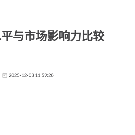
水平与市场影响力比较
2025-12-03 11:59:28