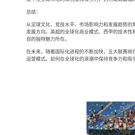
总结：
从足球文化、竞技水平、市场影响力和发展趋势的
发展方向。英超的全球化商业模式、西甲的技术性
自的独特魅力所在。
在未来，随着国际化进程的不断加快，五大联赛将
运营模式。如何在全球化的浪潮中保持竞争力和吸