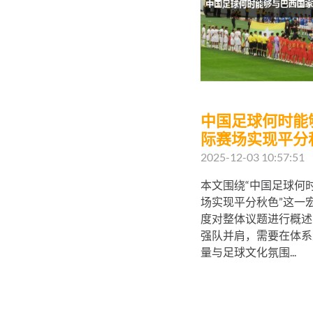
中国足球何时能
际赛场实现平分
2025-12-03 10:57:51
本文围绕“中国足球何
场实现平分秋色”这一
度对整体议题进行概述
强队并肩，需要在体系
量与足球文化氛围...