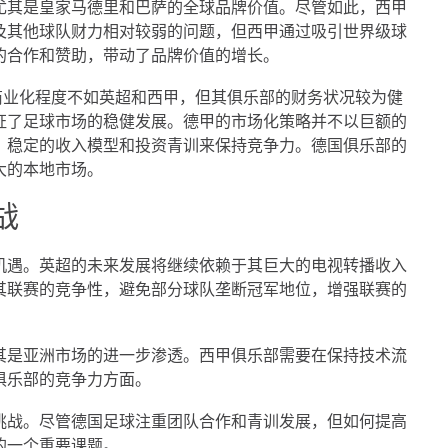
尤其是皇家马德里和巴萨的全球品牌价值。尽管如此，西甲
及其他球队财力相对较弱的问题，但西甲通过吸引世界级球
的合作和赞助，带动了品牌价值的增长。
商业化程度不如英超和西甲，但其俱乐部的财务状况较为健
证了足球市场的稳健发展。德甲的市场化策略并不以巨额的
、稳定的收入模型和投资青训来保持竞争力。德国俱乐部的
大的本地市场。
战
机遇。英超的未来发展将继续依赖于其巨大的电视转播收入
其联赛的竞争性，避免部分球队垄断冠军地位，增强联赛的
其是亚洲市场的进一步渗透。西甲俱乐部需要在保持技术流
俱乐部的竞争力方面。
挑战。尽管德国足球注重团队合作和青训发展，但如何提高
的一个重要课题。