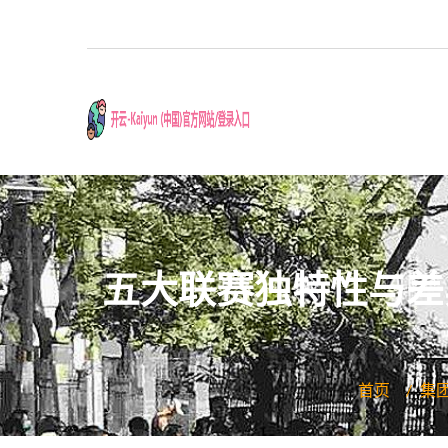
五大联赛独特性与差
首页
集