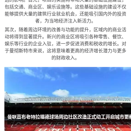
包括交通、商业区、娱乐设施等。这些基础设施的建设不仅
能够提供大量的建筑行业就业机会，还能吸引国内外的投资
者，为当地经济注入新活力。
其次，随着周边环境的改善与功能的提升，区域内的商业活
动将得到显著提升。新兴的商业区将吸引各种零售、餐饮、
娱乐等行业的企业入驻，进一步促进消费和税收的增长。对
于曼彻斯特市来说，这将意味着更高的经济增长潜力与更多
的财政收入。