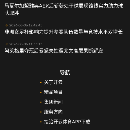
马夏尔加盟雅典AEK后斩获处子球展现锋线实力助力球
队取胜
2026-08-06 12:42:45
非洲女足杯影响力提升参赛队伍数量与竞技水平双增长
2026-08-06 11:55:15
阿莱格里夺冠后暴怒失控遭尤文高层果断解雇
导航
关于开云
精品项目
集团新闻
服务方向
接洽开云体育APP下载