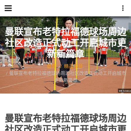
曼联宣布老特拉福德球场周边
社区改造正式动工开启城市更
新新篇章
首页
精品项目
曼联宣布老特拉福德球场周边社区改造正式动工开启城市
更新新篇章
曼联宣布老特拉福德球场周边
社区改造正式动工开启城市更