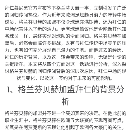
拜仁慕尼黑官方宣布签下格兰芬贝赫一事，立刻引发了广泛
的回归传闻热议。作为近年来欧洲足坛颇具潜力的年轻中场
球员，格兰芬贝赫的加盟不仅令球迷充满期待，还为拜仁的
中场配置注入了新的活力。更有球迷热议他是否能像其他知
名球员一样，最终实现对球队的全面回归。格兰芬贝赫在加
盟后，必然会面临许多挑战，既有与拜仁传统中场竞争的压
力，也有如何充分展现自己潜力的任务。而他过去的经历、
拜仁的历史背景，以及这一转会带来的影响，无疑是讨论的
关键所在。本文将从四个方面对这一话题进行分析，深入探
讨格兰芬贝赫的回归传闻背后的深层次原因，拜仁中场的现
状与变化，以及这一签约对于未来的可能影响。
1、格兰芬贝赫加盟拜仁的背景分
析
格兰芬贝赫的加盟并不是一个突如其来的决定。在他此前的
职业生涯中，格兰芬贝赫在欧洲五大联赛的表现可圈可点，
尤其是在阿贾克斯的表现让他引起了欧洲各大豪门的关注。