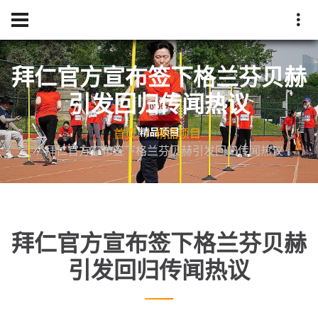
拜仁官方宣布签下格兰芬贝赫
引发回归传闻热议
首页
精品项目
拜仁官方宣布签下格兰芬贝赫引发回归传闻热议
拜仁官方宣布签下格兰芬贝赫
引发回归传闻热议