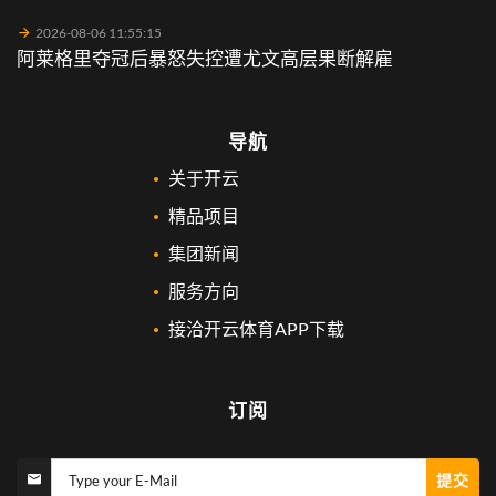
2026-08-06 11:55:15
阿莱格里夺冠后暴怒失控遭尤文高层果断解雇
导航
关于开云
精品项目
集团新闻
服务方向
接洽开云体育APP下载
订阅
提交
Type your E-Mail