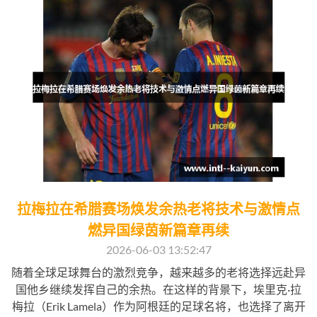
拉梅拉在希腊赛场焕发余热老将技术与激情点
燃异国绿茵新篇章再续
2026-06-03 13:52:47
随着全球足球舞台的激烈竞争，越来越多的老将选择远赴异
国他乡继续发挥自己的余热。在这样的背景下，埃里克·拉
梅拉（Erik Lamela）作为阿根廷的足球名将，也选择了离开