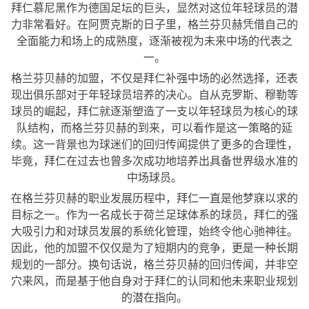
拜仁慕尼黑作为德国足坛的巨头，显然对这位年轻球员的潜
力非常看好。在阿贾克斯的日子里，格兰芬贝赫凭借自己的
全面能力和场上的成熟度，逐渐被视为未来中场的代表之
一。
格兰芬贝赫的加盟，不仅是拜仁补强中场的必然选择，还表
现出俱乐部对于年轻球员培养的决心。自从克罗斯、穆勒等
球员的崛起，拜仁就逐渐塑造了一支以年轻球员为核心的球
队结构，而格兰芬贝赫的到来，可以看作是这一策略的延
续。这一背景也为球迷们的回归传闻提供了更多的合理性，
毕竟，拜仁在过去也曾多次成功地培养出具备世界级水准的
中场球员。
在格兰芬贝赫的职业发展历程中，拜仁一直是他梦寐以求的
目标之一。作为一名成长于荷兰足球体系的球员，拜仁的强
大吸引力和对球员发展的系统化管理，始终令他心驰神往。
因此，他的加盟不仅仅是为了短期内的竞争，更是一种长期
规划的一部分。换句话说，格兰芬贝赫的回归传闻，并非空
穴来风，而是基于他自身对于拜仁的认同和他未来职业规划
的潜在指向。