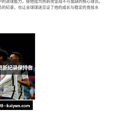
中的进球能力，使他成为热刺攻坚战不可或缺的核心球员。
员的纪录，也让全球球迷见证了他的成长与稳定的竞技水