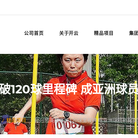
公司首页
关于开云
精品项目
集
破120球里程碑 成亚洲球
精品项目
孙兴慜英超突破120球里程碑 成亚洲球员新纪