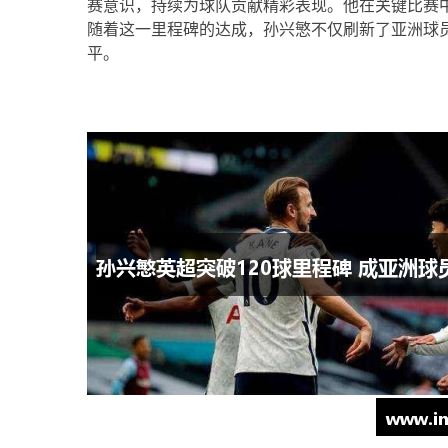
赛意识，持续为球队贡献精彩表现。他在关键比赛
随着这一里程碑的达成，孙兴慜不仅刷新了亚洲球
平。