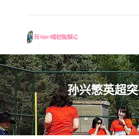
孙兴慜英超突
首页