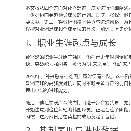
本文将从四个方面对孙兴慜这一成就进行详细阐述
一步步迈向英超顶尖球员的行列。其次，将探讨他
要贡献。第三，将分析他技术特点与进球风格，为
程碑对亚洲足球和全球足坛的意义，阐述其历史价
1、职业生涯起点与成长
孙兴慜的职业生涯始于韩国，他在青少年时期便展
快、突破能力强闻名，被誉为“未来之星”。他的家
2010年，孙兴慜前往德国加盟汉堡青年队，这一
欧洲足球的高强度对抗，同时不断完善自己的射门
现出卓越的进球能力。
随后，他在勒沃库森效力期间进一步崭露头角，尤
开始注意到这位年轻的韩国球员。正是在这个阶段
习惯，这为他日后在英超的成功奠定了基础。
2、热刺表现与进球数据