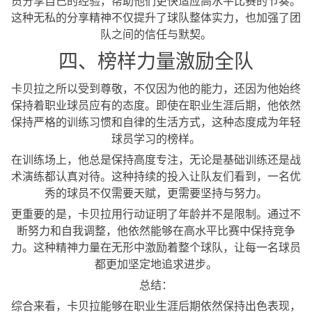
员分享自己的经验，帮助他们更快适应高水平比赛的节奏。
这种无私的分享精神不仅提升了球队整体实力，也加强了团
队之间的信任与默契。
四、榜样力量激励全队
卡贝拉之所以受到尊敬，不仅因为他的能力，还因为他始终
保持着职业球员应有的态度。即使在职业生涯后期，他依然
保持严格的训练习惯和自律的生活方式，这种态度成为年轻
球员学习的榜样。
在训练场上，他总是保持高度专注，无论是基础训练还是战
术演练都认真对待。这种持续的投入让队友们看到，一名优
秀的球员不仅需要天赋，更需要坚持与努力。
更重要的是，卡贝拉用行动证明了年龄并不是限制。通过不
断努力和自我调整，他依然能够在高水平比赛中保持竞争
力。这种精神力量在无形中激励着整个球队，让每一名球员
都更加坚定地追求进步。
总结：
综合来看，卡贝拉能够在职业生涯后期依然保持出色表现，