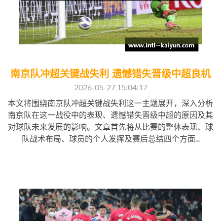
南京队冲超关键战失利 遗憾错失晋级中超良机
2026-05-27 15:04:17
本文将围绕南京队冲超关键战失利这一主题展开，深入分析
南京队在这一战役中的表现、遗憾错失晋级中超的原因及其
对球队未来发展的影响。文章首先将从比赛的整体表现、球
队战术布局、球员的个人发挥及赛后总结四个方面...