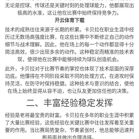
无论是控球、传球还是关键时刻的处理球能力，他都展现出
极高的水准，这让他在比赛中始终保持竞争力。
开云体育下载
技术的成熟往往来源于长期的积累。卡贝拉在职业生涯中经
历过无数场高强度比赛，在这些比赛中不断修正自己的动作
细节与战术理解。因此，他在场上的每一个动作都显得十分
简洁高效，很少出现多余的动作。这种稳定而精准的技术表
现，使得他在比赛中能够持续为球队创造机会。
此外，卡贝拉对于比赛节奏的掌控也体现了技术层面的深厚
功底。他懂得在不同阶段采取不同的处理方式，在进攻时保
持灵活，在防守时保持稳健。这种技术与意识的结合，使他
在场上始终显得从容不迫，也让队友更加信任他的决策。
二、丰富经验稳定发挥
经验是老将最宝贵的财富。卡贝拉在多年的职业生涯中积累
了大量比赛经验，这些经验在关键比赛中往往发挥着至关重
要的作用。当比赛局势复杂、节奏紧张时，他总能够迅速判
断局面并做出合理选择。