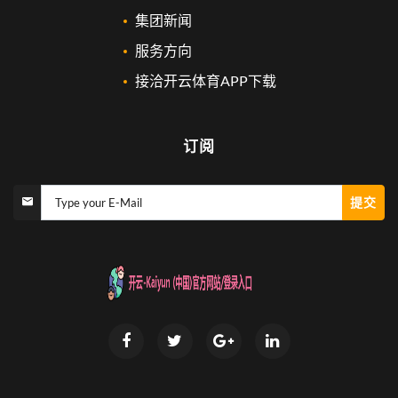
集团新闻
服务方向
接洽开云体育APP下载
订阅
提交
Type your E-Mail