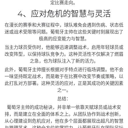
定比赛走向。
4、应对危机的智慧与灵活
在漫长的赛季和大赛征程中，球队难免会遇到伤病、状态低
迷或战术受限等问题。葡萄牙主帅在这些关键时刻展现出了
极高的应变能力与智慧。
当主力球员受伤时，他能够迅速调整战术，启用年轻球员或
改变阵型，以保持球队竞争力。这种灵活性不仅解决了燃眉
之急，也为球队注入了新的活力。
此外，葡萄牙主帅擅长根据对手特点进行临场调整。他不会
一味坚持既定战术，而是敢于在比赛中改变节奏或策略，以
此打乱对方部署。这种灵活的应对，正是其成功的关键因素
之一。
总结：
葡萄牙主帅的成功秘诀，并非单一依靠天赋球员或战术安
排，而是建立在全面的体系之上。从团队协作到战术创新，
从心理建设到危机应对，他在多个层面都展现出超凡的智慧
与管理艺术。这种全方位的掌控力，让葡萄牙队在国际足坛