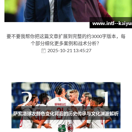
要不要我帮你把这篇文章扩展到完整的约3000字版本，每
个部分细化更多案例和战术分析？
2025-10-21 13:45:27