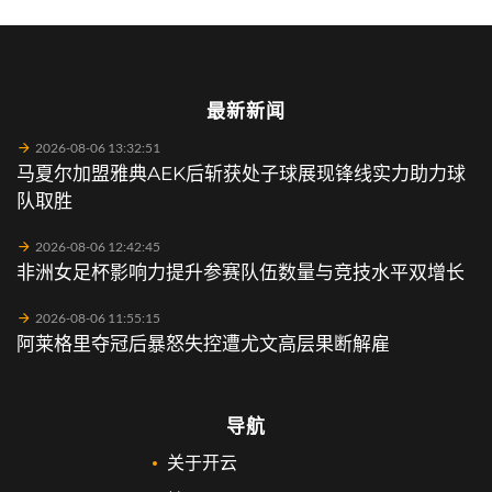
最新新闻
2026-08-06 13:32:51
马夏尔加盟雅典AEK后斩获处子球展现锋线实力助力球
队取胜
2026-08-06 12:42:45
非洲女足杯影响力提升参赛队伍数量与竞技水平双增长
2026-08-06 11:55:15
阿莱格里夺冠后暴怒失控遭尤文高层果断解雇
导航
关于开云