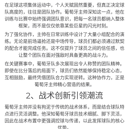
在足球这项集体运动中，个人天赋固然重要，但真正决定球
队高度的，往往是团队协作。葡萄牙主帅深知这一点，他在
训练与比赛中始终强调团队意识，把每一名球员都纳入整体
框架，而不是仅仅依靠某些巨星的闪光时刻。
为了强化协作，主帅在日常训练中设计了大量小组配合的演
练。无论是前场逼抢还是中场传导，球员们都必须通过默契
的配合才能完成任务。这不仅提升了球员之间的信任感，也
让整个团队在面对强敌时具备更高的战斗力。
在关键赛事中，葡萄牙队多次展现出令人称赞的团队精神。
即使在比分落后的局面下，球员们依然能够保持稳定心态，
互相鼓励，最终凭借团队合力实现逆转。这种协作力，正是
葡萄牙主帅精心营造的结果。
2、战术创新引领潮流
葡萄牙主帅并没有拘泥于传统的战术体系，而是结合球队特
点进行灵活调整。他深知葡萄牙球员技术细腻、脚下灵活，
因此在战术布置中更强调控球与传递，以此发挥球队的核心
优势。