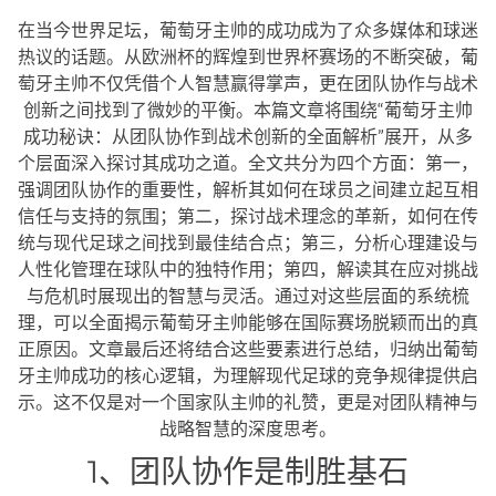
在当今世界足坛，葡萄牙主帅的成功成为了众多媒体和球迷
热议的话题。从欧洲杯的辉煌到世界杯赛场的不断突破，葡
萄牙主帅不仅凭借个人智慧赢得掌声，更在团队协作与战术
创新之间找到了微妙的平衡。本篇文章将围绕“葡萄牙主帅
成功秘诀：从团队协作到战术创新的全面解析”展开，从多
个层面深入探讨其成功之道。全文共分为四个方面：第一，
强调团队协作的重要性，解析其如何在球员之间建立起互相
信任与支持的氛围；第二，探讨战术理念的革新，如何在传
统与现代足球之间找到最佳结合点；第三，分析心理建设与
人性化管理在球队中的独特作用；第四，解读其在应对挑战
与危机时展现出的智慧与灵活。通过对这些层面的系统梳
理，可以全面揭示葡萄牙主帅能够在国际赛场脱颖而出的真
正原因。文章最后还将结合这些要素进行总结，归纳出葡萄
牙主帅成功的核心逻辑，为理解现代足球的竞争规律提供启
示。这不仅是对一个国家队主帅的礼赞，更是对团队精神与
战略智慧的深度思考。
1、团队协作是制胜基石