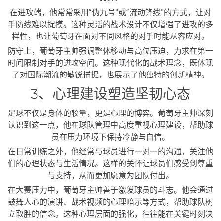
在进攻端，他常常采用“伪九号”或“流动锋线”的方式，让对
手防线难以捉摸。这种灵活的战术设计不仅增强了进攻的多
样性，也让葡萄牙在面对不同风格的对手时能从容应对。
防守上，葡萄牙主帅强调整体移动与高位压迫，力求在第一
时间限制对手的进攻空间。这种现代化的战术理念，既体现
了对国际潮流的敏锐捕捉，也展示了他独特的创新精神。
3、心理建设塑造坚韧心态
足球不仅是身体的较量，更是心理的博弈。葡萄牙主帅深刻
认识到这一点，他在球队管理中高度重视心理建设，帮助球
员在压力环境下保持冷静与自信。
在日常训练之外，他经常与球员进行一对一的沟通，关注他
们的心理状态与生活情况。这样的关怀让球员们感受到尊重
与支持，从而更加愿意为团队付出。
在大赛压力中，葡萄牙主帅善于激发球员的斗志。他会通过
鼓舞人心的演讲、战术视频的心理暗示等方式，帮助球队树
立取胜的信念。这种心理层面的强化，往往能在关键时刻决