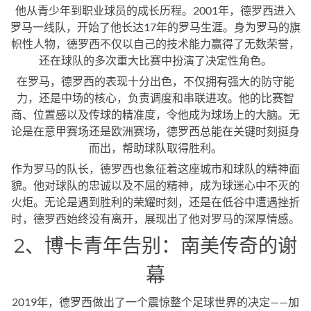
他从青少年到职业球员的成长历程。2001年，德罗西进入
罗马一线队，开始了他长达17年的罗马生涯。身为罗马的旗
帜性人物，德罗西不仅以自己的技术能力赢得了无数荣誉，
还在球队的多次重大比赛中扮演了决定性角色。
在罗马，德罗西的表现十分出色，不仅拥有强大的防守能
力，还是中场的核心，负责调度和串联进攻。他的比赛智
商、位置感以及传球的精准度，令他成为球场上的大脑。无
论是在意甲赛场还是欧洲赛场，德罗西总能在关键时刻挺身
而出，帮助球队取得胜利。
作为罗马的队长，德罗西也象征着这座城市和球队的精神面
貌。他对球队的忠诚以及不屈的精神，成为球迷心中不灭的
火炬。无论是遇到胜利的荣耀时刻，还是在低谷中遭遇挫折
时，德罗西始终没有离开，展现出了他对罗马的深厚情感。
2、博卡青年告别：南美传奇的谢
幕
2019年，德罗西做出了一个震惊整个足球世界的决定——加