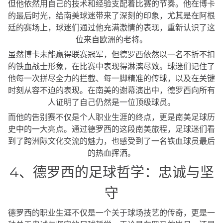
但他依然用自己的技术和经验支配着比赛的节奏。他在博卡
的最后时光，给南美球迷带来了深刻的印象，尤其是在阿根
廷的赛场上，球迷们通过他充满激情的表现，重新认识了这
位来自欧洲的老将。
虽然博卡未能赢得联赛冠军，但德罗西依然以一名不折不扣
的铁血战士形象，在比赛中表现得淋漓尽致。球迷们记住了
他每一次拼尽全力的拦截、每一脚精准的传球，以及在关键
时刻从容不迫的表现。在南美的谢幕演出中，德罗西向所有
人证明了自己仍然是一位顶级球员。
而他的告别赛不仅是个人职业生涯的终点，更是南美足球历
史中的一大亮点。通过德罗西的这段南美旅程，足球迷们看
到了跨洲际文化交流的魅力，也感受到了一名铁血球员最后
的热血挥洒。
4、德罗西的足球哲学：忠诚与坚
守
德罗西的职业生涯不仅是一个关于球场技艺的传奇，更是一