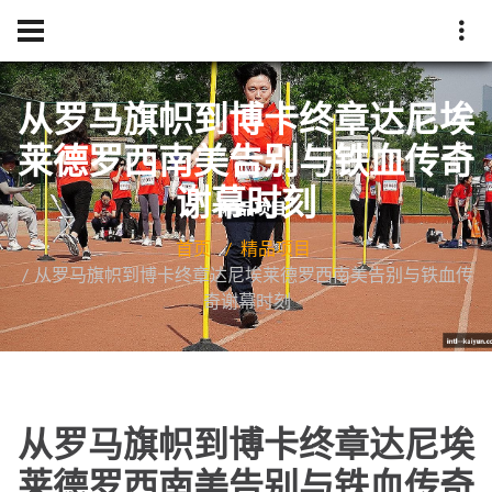
从罗马旗帜到博卡终章达尼埃
莱德罗西南美告别与铁血传奇
谢幕时刻
首页
精品项目
从罗马旗帜到博卡终章达尼埃莱德罗西南美告别与铁血传
奇谢幕时刻
从罗马旗帜到博卡终章达尼埃
莱德罗西南美告别与铁血传奇