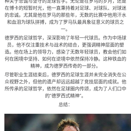
种关于忠诚与坚守的足球哲学。无论是在罗马的岁月，还是
在博卡的短暂时光，他一直秉持着对足球、对球队、对球迷
的忠诚。尤其是他在罗马的那些年，无数的比赛中他用汗水
和血泪为球队拼搏，成为了罗马队最具象征意义的球员之
一。
德罗西的足球哲学，深深影响了年轻一代球员。作为中场球
员，他不仅注重技术与战术的结合，更强调精神层面的塑
造。他在场上的领导力，感染了无数年轻球员，教会他们如
何在困境中坚持、如何在逆境中依然保持冷静。这种铁血的
精神，成为德罗西传奇的一部分。
尽管职业生涯结束后，德罗西的足球生涯并未完全消失在公
众视野之外，但他的遗产却远远超越了竞技层面的成就。他
所传承的足球哲学，依然在足球圈内传颂，成为了人们口中
的“德罗西式精神”。
总结：