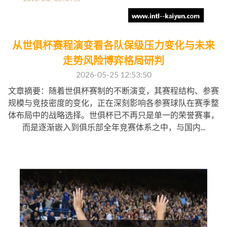
从世俱杯赛程演变看各队保级压力变化与未来
走势风险博弈格局研判
2026-05-25 12:53:50
文章摘要：随着世俱杯赛制的不断演变，其赛程结构、参赛
规模与竞技密度的变化，正在深刻影响各参赛球队在赛季整
体布局中的战略选择。世俱杯已不再只是单一的荣誉赛事，
而是逐渐嵌入到俱乐部全年竞赛体系之中，与国内...