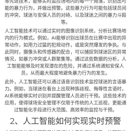
等先进技术，能够实时监控场地内的每一个角落，识别出可
能的暴力行为，并做出预警。这些暴力行为可能包括球员间
的冲突、球迷与安保人员的对峙、以及球迷之间的暴力斗殴
等。
人工智能技术可以通过实时的图像识别系统，分析比赛场地
内的行为模式。例如，AI能够识别出球员在比赛中出现的异
常动作，如用力过猛的犯规动作，或是突然爆发的争执。与
此同时，摄像头和传感器的配合，可以捕捉到球迷区的异常
情况，如暴力冲突或人群聚集等。通过这些数据的分析，人
工智能能够及时发现潜在的危险，并通过系统通知安保人
员，从而最大程度地避免暴力行为的发生。
此外，人工智能还可以通过语音识别技术监控球迷的言语暴
力。例如，当球迷在看台上出现种族歧视、侮辱性言语时，
AI系统能够实时识别并提醒管理人员进行干预。这些技术的
应用，使得球场安全管理不仅限于传统的人工巡视，更能通
过智能化手段进行大范围、高效率的监控与干预。
2、人工智能如何实现实时预警