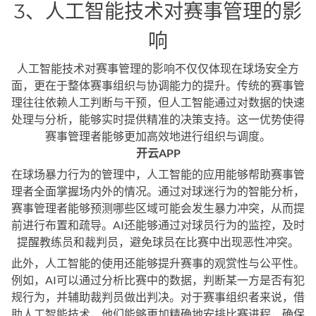
3、人工智能技术对赛事管理的影
响
人工智能技术对赛事管理的影响不仅仅体现在球场安全方
面，更在于整体赛事组织与协调能力的提升。传统的赛事管
理往往依赖人工判断与干预，但人工智能通过对数据的快速
处理与分析，能够实时提供精准的决策支持。这一优势使得
赛事管理者能够更加高效地进行组织与调度。
开云APP
在球场暴力行为的管理中，人工智能的应用能够帮助赛事管
理者全面掌握场内外的情况。通过对球迷行为的智能分析，
赛事管理者能够预测哪些区域可能会发生暴力冲突，从而提
前进行布置和疏导。AI还能够通过对球员行为的监控，及时
提醒教练员和裁判员，避免球员在比赛中出现恶性冲突。
此外，人工智能的使用还能够提升赛事的观赏性与公平性。
例如，AI可以通过分析比赛中的数据，判断某一方是否有犯
规行为，并辅助裁判员做出判决。对于赛事组织者来说，借
助人工智能技术，他们能够更加精确地安排比赛进程，确保