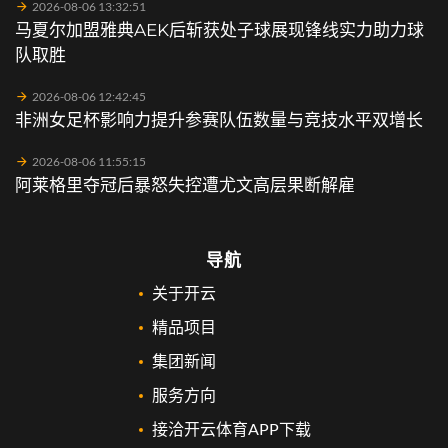
2026-08-06 13:32:51
马夏尔加盟雅典AEK后斩获处子球展现锋线实力助力球
队取胜
2026-08-06 12:42:45
非洲女足杯影响力提升参赛队伍数量与竞技水平双增长
2026-08-06 11:55:15
阿莱格里夺冠后暴怒失控遭尤文高层果断解雇
导航
关于开云
精品项目
集团新闻
服务方向
接洽开云体育APP下载