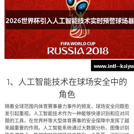
1、人工智能技术在球场安全中的
角色
随着全球范围内体育赛事暴力事件的频发，球场安全问题愈
发引起重视。人工智能技术作为一种能够快速识别和应对问
题的工具，在世界杯等大型体育赛事的安全保障中发挥了越
来越重要的作用。人工智能系统通过大数据分析、图像识别