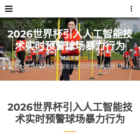
2026世界杯引入人工智能技
术实时预警球场暴力行为
首页
精品项目
2026世界杯引入人工智能技术实时预警球场暴力行为
2026世界杯引入人工智能技
术实时预警球场暴力行为