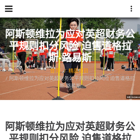
阿斯顿维拉为应对英超财务公
平规则扣分风险 迫售道格拉
斯·路易斯
首页
精品项目
阿斯顿维拉为应对英超财务公平规则扣分风险 迫售道格拉
斯·路易斯
阿斯顿维拉为应对英超财务公
平规则扣分风险 迫售道格拉