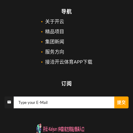
导航
关于开云
精品项目
集团新闻
服务方向
接洽开云体育APP下载
订阅
提交
Type your E-Mail