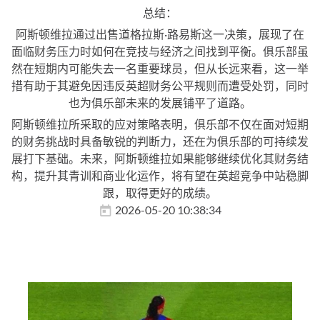
总结：
阿斯顿维拉通过出售道格拉斯·路易斯这一决策，展现了在
面临财务压力时如何在竞技与经济之间找到平衡。俱乐部虽
然在短期内可能失去一名重要球员，但从长远来看，这一举
措有助于其避免因违反英超财务公平规则而遭受处罚，同时
也为俱乐部未来的发展铺平了道路。
阿斯顿维拉所采取的应对策略表明，俱乐部不仅在面对短期
的财务挑战时具备敏锐的判断力，还在为俱乐部的可持续发
展打下基础。未来，阿斯顿维拉如果能够继续优化其财务结
构，提升其青训和商业化运作，将有望在英超竞争中站稳脚
跟，取得更好的成绩。
2026-05-20 10:38:34