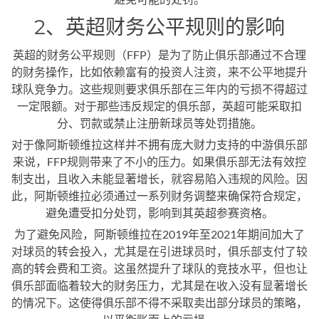
2、英超财务公平规则的影响
英超的财务公平规则（FFP）是为了防止俱乐部通过不合理
的财务操作，比如依赖富有的投资人注资，来不公平地提升
球队竞争力。这些规则要求俱乐部在三年内的亏损不得超过
一定限额。对于那些违反规定的俱乐部，英超可能采取扣
分、罚款或禁止注册新球员等处罚措施。
对于像阿斯顿维拉这样并不拥有庞大财力支持的中游俱乐部
来说，FFP规则带来了不小的压力。如果俱乐部无法有效控
制支出，且收入未能显著增长，就容易陷入违规的风险。因
此，阿斯顿维拉必须通过一系列财务调整来确保符合规定，
避免遭受扣分处罚，影响到其英超参赛资格。
为了避免风险，阿斯顿维拉在2019年至2021年期间加大了
对球员的转会投入，尤其是在引进球员时，俱乐部支付了较
高的转会费和工资。这虽然提升了球队的竞技水平，但也让
俱乐部面临着较大的财务压力，尤其是在收入没有显著增长
的情况下。这使得俱乐部不得不采取卖出部分球员的策略，