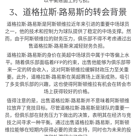
以平衡账面上的亏损。
3、道格拉斯·路易斯的转会背景
道格拉斯·路易斯是阿斯顿维拉近年来引进的重要中场球员
之一，他的技术和控制力为球队提供了稳定的中场支撑。然
而，由于阿斯顿维拉的财务压力，俱乐部不得不考虑通过出
售道格拉斯·路易斯来减轻财务负担。
道格拉斯·路易斯的身价在英超中场球员中属于中等偏上水
平。随着俱乐部面临着FFP的约束，出售他能够为俱乐部带
来一定的转会收入，这对阿斯顿维拉缓解财政压力至关重
要。此外，道格拉斯·路易斯在英超赛场上逐渐成熟，吸引
了多支俱乐部的兴趣，这也使得阿斯顿维拉有机会在转会市
场上获得较好的价格。
值得注意的是，出售道格拉斯·路易斯并不意味着阿斯顿维
拉放弃了竞技目标。尽管道格拉斯·路易斯是球队的重要一
员，但俱乐部在财务压力下做出的决策，表明其在经济与竞
技之间寻求一种平衡。通过出售道格拉斯·路易斯，阿斯顿
维拉能够在短期内获得必要的资金支持，同时也为未来的投