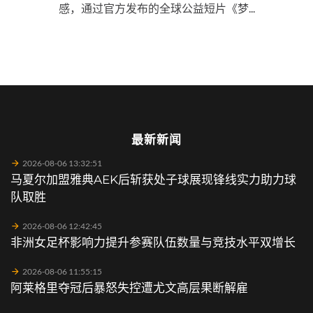
感，通过官方发布的全球公益短片《梦...
最新新闻
2026-08-06 13:32:51
马夏尔加盟雅典AEK后斩获处子球展现锋线实力助力球
队取胜
2026-08-06 12:42:45
非洲女足杯影响力提升参赛队伍数量与竞技水平双增长
2026-08-06 11:55:15
阿莱格里夺冠后暴怒失控遭尤文高层果断解雇