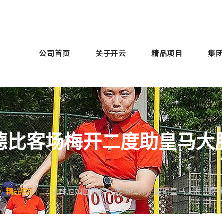
公司首页
关于开云
精品项目
集
德比客场梅开二度助皇马大
精品项目
贝林厄姆国家德比客场梅开二度助皇马大胜巴萨