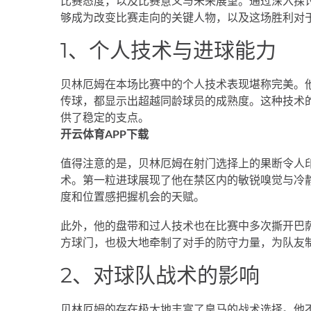
比赛态度，以及比赛意义与未来展望。通过深入探
够成为改变比赛走向的关键人物，以及这场胜利对
1、个人技术与进球能力
贝林厄姆在本场比赛中的个人技术表现堪称完美。
传球，都显示出超越同龄球员的成熟度。这种技术
供了稳定的支点。
开云体育APP下载
值得注意的是，贝林厄姆在射门选择上的果断令人
术。第一粒进球展现了他在禁区内的敏锐嗅觉与冷
度和位置感把握机会的天赋。
此外，他的盘带和过人技术也在比赛中多次撕开巴
方球门，也极大地牵制了对手的防守力量，为队友
2、对球队战术的影响
贝林厄姆的存在极大地丰富了皇马的战术选择。他