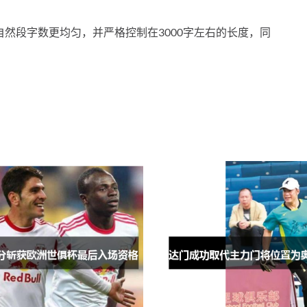
然段字数更均匀，并严格控制在3000字左右的长度，同