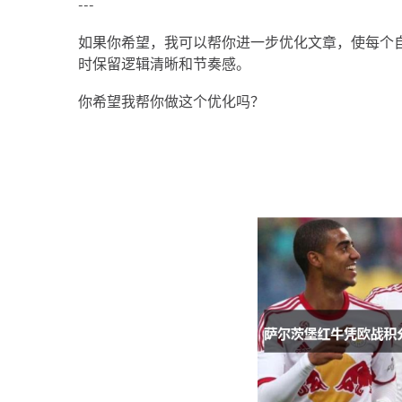
---
如果你希望，我可以帮你进一步优化文章，使每个自
时保留逻辑清晰和节奏感。
你希望我帮你做这个优化吗？