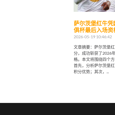
萨尔茨堡红牛凭
俱杯最后入场资
2026-05-19 10:46:42
文章摘要：萨尔茨堡红
分，成功斩获了202
格。本文将围绕四个方
首先，分析萨尔茨堡红
积分优势；其次，...