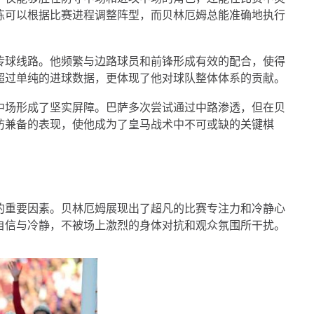
练可以根据比赛进程调整阵型，而贝林厄姆总能准确地执行
传球线路。他频繁与边路球员和前锋形成有效的配合，使得
超过单纯的进球数据，更体现了他对球队整体体系的贡献。
中场形成了坚实屏障。巴萨多次尝试通过中路渗透，但在贝
防兼备的表现，使他成为了皇马战术中不可或缺的关键棋
的重要因素。贝林厄姆展现出了超凡的比赛专注力和冷静心
自信与冷静，不被场上激烈的身体对抗和观众氛围所干扰。