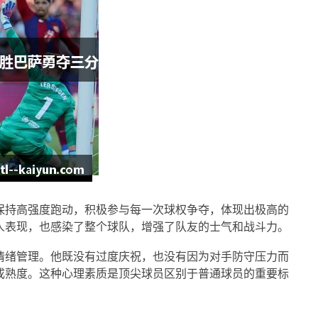
保持高强度跑动，积极参与每一次球权争夺，体现出极高的
人表现，也感染了整个球队，增强了队友的士气和战斗力。
情绪管理。他既没有过度庆祝，也没有因为对手防守压力而
成熟度。这种心理素质是顶尖球员区别于普通球员的重要标