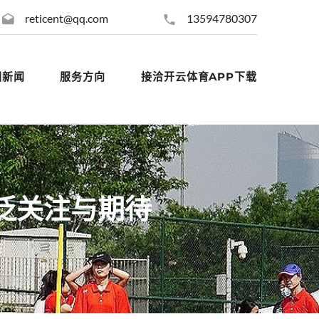
reticent@qq.com
13594780307
团新闻
服务方向
接洽开云体育APP下载
泛关注与期待
与期待