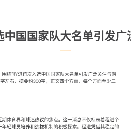
选中国国家队大名单引发广
，围绕“程进首次入选中国国家队大名单引发广泛关注与期
0字左右，摘要约300字，正文四个方面，每个方面至少三
近期体育界和球迷热议的焦点。这一消息不仅标志着程进个
于年轻球员培养和选拔机制的积极探索。程进凭借其稳定的