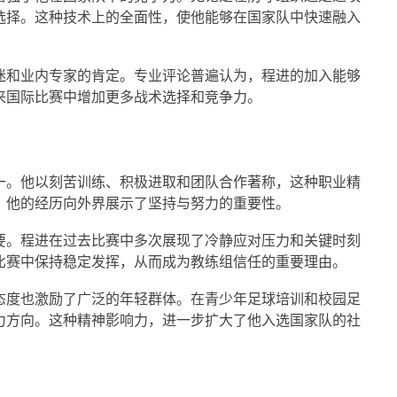
选择。这种技术上的全面性，使他能够在国家队中快速融入
迷和业内专家的肯定。专业评论普遍认为，程进的加入能够
来国际比赛中增加更多战术选择和竞争力。
一。他以刻苦训练、积极进取和团队合作著称，这种职业精
。他的经历向外界展示了坚持与努力的重要性。
要。程进在过去比赛中多次展现了冷静应对压力和关键时刻
比赛中保持稳定发挥，从而成为教练组信任的重要理由。
态度也激励了广泛的年轻群体。在青少年足球培训和校园足
力方向。这种精神影响力，进一步扩大了他入选国家队的社