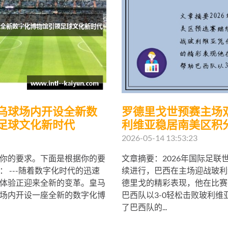
乌球场内开设全新数
罗德里戈世预赛主场
足球文化新时代
利维亚稳居南美区积
2026-05-14 13:53:23
你的要求。下面是根据你的要
文章摘要：2026年国际足联
 ---随着数字化时代的迅速
续进行，巴西在主场迎战玻利
体验正迎来全新的变革。皇马
德里戈的精彩表现，他在比赛
场内开设一座全新的数字化博
巴西队以3-0轻松击败玻利
了巴西队的...