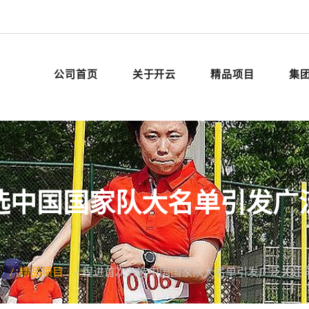
公司首页
关于开云
精品项目
集
选中国国家队大名单引发广
精品项目
程进首次入选中国国家队大名单引发广泛关注