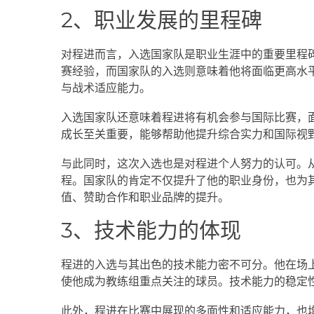
2、职业发展的里程碑
对程进而言，入选国家队是职业生涯中的重要里程
赛经验，而国家队的入选则意味着他将面临更高水
与战术适应能力。
入选国家队还意味着程进将有机会参与国际比赛，
成长至关重要，能够帮助他提升综合实力和国际视
与此同时，这次入选也是对程进个人努力的认可。
程。国家队的肯定不仅提升了他的职业身份，也为
值、赞助合作和职业品牌的提升。
3、技术能力的体现
程进的入选与其出色的技术能力密不可分。他在场
使他成为教练组重点关注的球员。技术能力的稳定
此外，程进在比赛中展现的多面性和适应能力，也