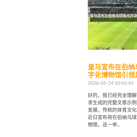
皇马宣布在伯纳
字化博物馆引领
2026-05-14 10:42:43
好的，我已经完全理解
求生成的完整文章示例：
发展，传统的体育文化
近日宣布将在伯纳乌球
物馆，这一举...