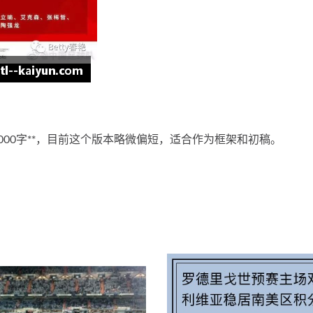
000字**，目前这个版本略微偏短，适合作为框架和初稿。