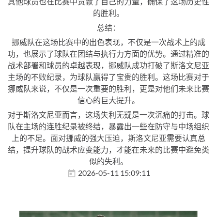
其他球员也在比赛中贡献了自己的力量，确保了这场历史性
的胜利。
总结：
挪威队在这场比赛中的出色表现，不仅是一次战术上的成
功，也展示了球队在团结与执行力方面的优势。通过精准的
战术部署和球员的卓越表现，挪威队成功打破了斯洛文尼亚
主场的不败纪录，为球队赢得了宝贵的胜利。这场比赛对于
挪威队来说，不仅是一次重要的胜利，更是对他们未来比赛
信心的巨大提升。
对于斯洛文尼亚而言，这场失利无疑是一次沉痛的打击。球
队在主场的连胜纪录被终结，暴露出一些在防守与中场组织
上的不足。面对挪威的强大压迫，斯洛文尼亚需要认真总
结，提升球队的战术应变能力，才能在未来的比赛中避免类
似的失利。
2026-05-11 15:09:11