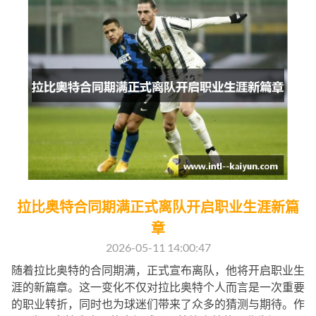
拉比奥特合同期满正式离队开启职业生涯新篇
章
2026-05-11 14:00:47
随着拉比奥特的合同期满，正式宣布离队，他将开启职业生
涯的新篇章。这一变化不仅对拉比奥特个人而言是一次重要
的职业转折，同时也为球迷们带来了众多的猜测与期待。作