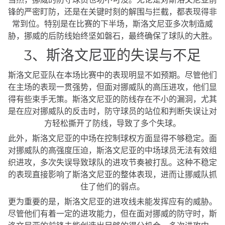
锋的严密盯防，还是在关键时刻的解围与拦截，都表现得非
常到位。特别是在比赛的下半场，斯洛文尼亚多次制造威
胁，挪威的后防线始终坚如磐石，最终确保了球队的大胜。
3、斯洛文尼亚的失误与不足
斯洛文尼亚队在本场比赛中的表现明显不如预期。尽管他们
在主场的表现一贯强势，但面对挪威队的高压进攻，他们显
得有些束手无策。斯洛文尼亚的防线存在不小的漏洞，尤其
是在应对挪威队的反击时，防守球员的站位和判断失误让对
方轻松撕开了防线，导致了多个失球。
此外，斯洛文尼亚的中场在控制球权方面显得不够稳定。面
对挪威队的高强度压迫，斯洛文尼亚的中场球员无法有效组
织进攻，多次失误导致球队的进攻节奏被打乱。这种不稳定
的表现直接影响了斯洛文尼亚的整体表现，进而让挪威队抓
住了他们的弱点。
更为重要的是，斯洛文尼亚的进攻线未能发挥应有的威胁。
尽管他们有着一定的进攻能力，但在面对挪威的防守时，斯