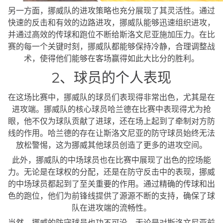
另一方面，挪威队的进攻策略也充分展现了其灵活性。通过
快速的反击和有效的边路进攻，挪威队能够迅速组织进攻，
并通过高效的传球和跑位不断给斯洛文尼亚施加压力。在比
赛的每一个关键时刻，挪威队都能够保持冷静，合理调整战
术，使得他们能够在客场赢得如此大比分的胜利。
2、球员的个人表现
在这场比赛中，挪威队的球员们表现得非常出色，尤其是在
进攻端。挪威队的核心球员哈兰德在比赛中表现得尤为抢
眼，他不仅为球队贡献了进球，还在场上起到了牵制对方防
线的作用。哈兰德的存在让斯洛文尼亚的防守球员始终无法
放松警惕，这为挪威其他球员创造了更多的进攻空间。
此外，挪威队的中场球员也在比赛中展现了出色的控场能
力。无论是在球权的分配，还是在防守反击中的表现，挪威
的中场球员都起到了至关重要的作用。通过精确的传球和出
色的跑位，他们为前锋线提供了源源不断的支持，确保了球
队在进攻端的流畅性。
当然，挪威的防守球员也功不可没。无论是对斯洛文尼亚前