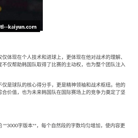
仅仅体现在个人技术和进球上，更体现在他对战术的理解、
度不仅帮助韩国队取得了比赛的主动权，也为整个团队注入
不仅是球队的核心得分手，更是精神领袖和战术枢纽。他的
综合价值，也为未来韩国队在国际赛场上的竞争力奠定了坚
**3000字版本**，每个自然段的字数均匀增加，使内容更