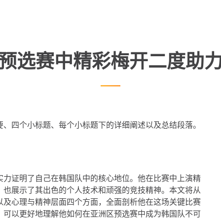
预选赛中精彩梅开二度助
要、四个小标题、每个小标题下的详细阐述以及总结段落。
实力证明了自己在韩国队中的核心地位。他在比赛中上演精
，也展示了其出色的个人技术和顽强的竞技精神。本文将从
以及心理与精神层面四个方面，全面剖析他在这场关键比赛
，可以更好地理解他如何在亚洲区预选赛中成为韩国队不可