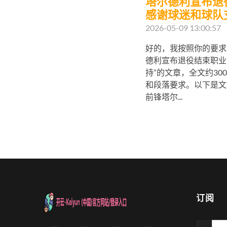
塔尔德利宣布退
感谢球迷和球队
2026-05-09 13:00:57
好的，我按照你的要求
德利宣布退役结束职业
持”的文章，全文约30
和段落要求。以下是文章
前锋塔尔...
订阅