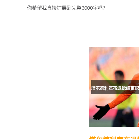
你希望我直接扩展到完整3000字吗？