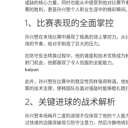
或缺的核心力量，同时也能从中感受到他对比赛节
赛的胜利，更是孙兴慜个人职业生涯中的精彩瞬间
1、比赛表现的全面掌控
孙兴慜在本场比赛中展现了极高的场上掌控力。从
场的节奏，给对手制造了巨大的压力。
在防守反击转换过程中，他的速度和技术优势成为
射门机会，他都展现了令人信服的全能能力。
kaiyun
此外，孙兴慜在比赛中的稳定性同样值得称道。他
靠的技术支撑，使韩国队在面对强敌时能够稳扎稳
2、关键进球的战术解析
孙兴慜本场梅开二度的进球不仅体现了他的个人能
过快速的边路突破吸引防守注意力，然后冷静地将