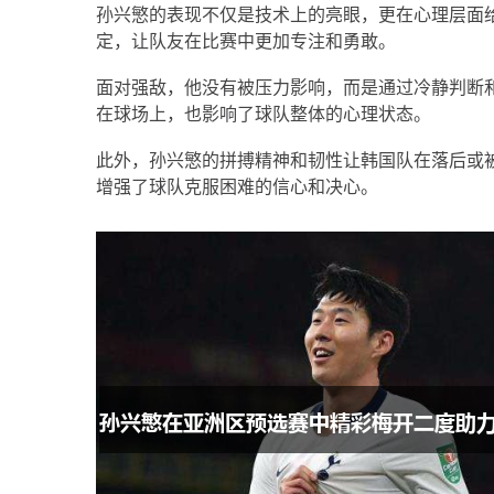
孙兴慜的表现不仅是技术上的亮眼，更在心理层面
定，让队友在比赛中更加专注和勇敢。
面对强敌，他没有被压力影响，而是通过冷静判断
在球场上，也影响了球队整体的心理状态。
此外，孙兴慜的拼搏精神和韧性让韩国队在落后或
增强了球队克服困难的信心和决心。