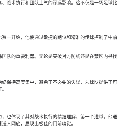
奏、战术执行和团队士气的深远影响。这不仅是一场足球比
。
比赛一开始，他便通过敏捷的跑位和精准的传球控制了中前
韩国队的重要利器。无论是突破对方防线还是在禁区内寻找
始终保持高度集中，避免了不必要的失误，为球队提供了可
打。
力，也体现了其对战术执行的精准理解。第一个进球，他通
球送入网底，展现出极佳的门前嗅觉。