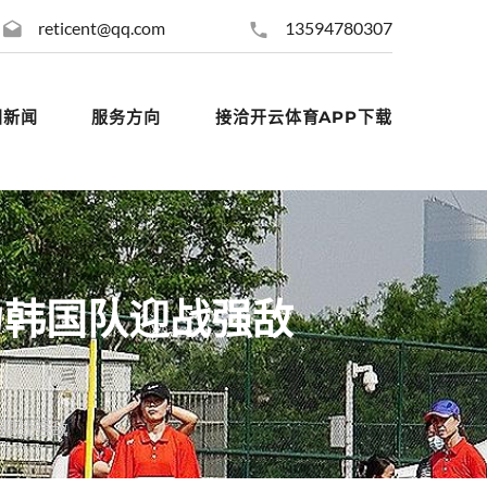
reticent@qq.com
13594780307
团新闻
服务方向
接洽开云体育APP下载
力韩国队迎战强敌
迎战强敌