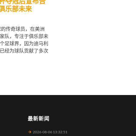
洲杯夺冠后宣布告
注俱乐部未来
球的传奇球员，在美洲
家队，专注于俱乐部未
个足球界，因为迪马利
已经为球队贡献了多次
最新新闻
2026-08-06 13:32:51