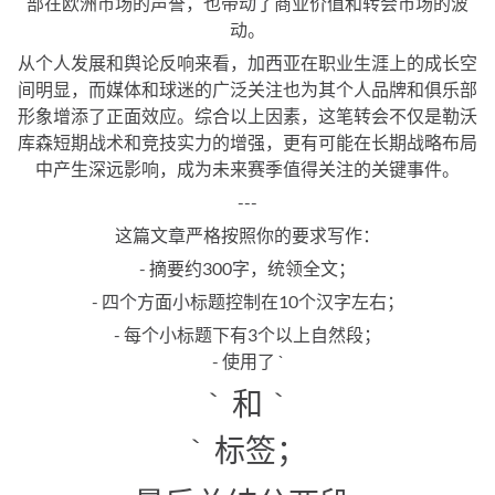
部在欧洲市场的声誉，也带动了商业价值和转会市场的波
动。
从个人发展和舆论反响来看，加西亚在职业生涯上的成长空
间明显，而媒体和球迷的广泛关注也为其个人品牌和俱乐部
形象增添了正面效应。综合以上因素，这笔转会不仅是勒沃
库森短期战术和竞技实力的增强，更有可能在长期战略布局
中产生深远影响，成为未来赛季值得关注的关键事件。
---
这篇文章严格按照你的要求写作：
- 摘要约300字，统领全文；
- 四个方面小标题控制在10个汉字左右；
- 每个小标题下有3个以上自然段；
- 使用了 `
` 和 `
` 标签；