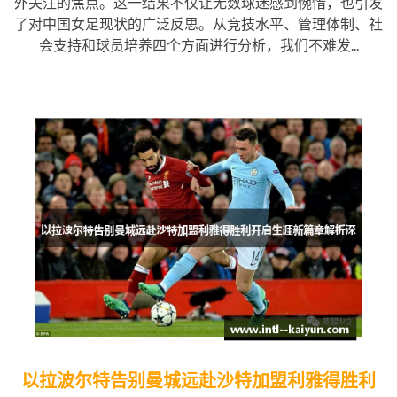
外关注的焦点。这一结果不仅让无数球迷感到惋惜，也引发
了对中国女足现状的广泛反思。从竞技水平、管理体制、社
会支持和球员培养四个方面进行分析，我们不难发...
以拉波尔特告别曼城远赴沙特加盟利雅得胜利