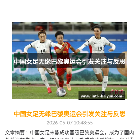
中国女足无缘巴黎奥运会引发关注与反思
2026-05-07 10:48:55
文章摘要：中国女足未能成功晋级巴黎奥运会，成为了国内