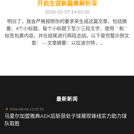
开启生涯新篇章解析深
2026-05-07 14:02:50
明白了，我会严格按照你的要求来生成这篇文章，包括摘
要、4个小标题、每个小标题下至少三段文字、使用 `` 和 ``
标签包裹内容，并在结尾进行两段总结。以下是完整示例文
章： ---文章摘要：以拉波尔特，...
最新新闻
2026-08-06 13:32:51
马夏尔加盟雅典AEK后斩获处子球展现锋线实力助力球
队取胜