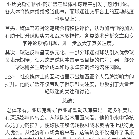
亚历克斯·加西亚的加盟在媒体和球迷中引发了热烈讨论。
各大体育媒体纷纷报道此事，而球迷社交平台上的互动热度
也明显上升。
首先，媒体普遍对这笔转会持积极评价，认为加西亚的加入
有助于提升球队实力和战术多样性。各类战术分析文章和专
家评论频繁出现，进一步放大了其关注度。
其次，球迷反响呈现多元化。一部分球迷对球队引入优秀球
员表示期待，认为这是球队冲击更高目标的信号；另一部分
球迷则关注转会成本和球队阵容调整的潜在风险。
此外，社交媒体上的互动也显示出加西亚个人品牌影响力的
提升。他的加盟不仅带动了俱乐部关注度，也吸引了大量年
轻球迷的关注和讨论。
总结：
总体来看，亚历克斯·加西亚加盟勒沃库森是一笔多维度具
有深远影响的转会。从球队战术层面来看，他将带来中场核
心竞争力的提升，使球队在攻防转换和战术灵活性上获得更
大优势。从经济和市场角度来看，这笔转会不仅提升了俱乐