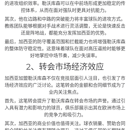
的进攻组织效率。勒沃库森可以在中前场形成更加稳定的传
控体系，从而在面对强队时更具对抗能力。
其次，他在边路和中路的突破能力将丰富球队的进攻方式。
教练团队能够根据对手战术进行灵活调整，无论是快速反击
还是阵地战，都能充分发挥加西亚的优势。
最后，加西亚的防守覆盖范围和拦截能力也将增强勒沃库森
的整体防守稳定性。这意味着球队在面对高压逼抢时能够更
好地掌控中场节奏，减少失误率。
2、转会市场经济效应
加西亚加盟勒沃库森不仅在竞技层面引人注目，也引发了市
场经济效应的广泛讨论。这笔转会的金额和合同细节成为了
业内关注焦点。
首先，这笔转会提升了勒沃库森在转会市场的声誉。通过引
入具有潜力和影响力的球员，俱乐部展示出其在欧洲市场上
的竞争力和吸引力。
其次，加西亚的商业价值也值得关注。球衣销量、赞助合同