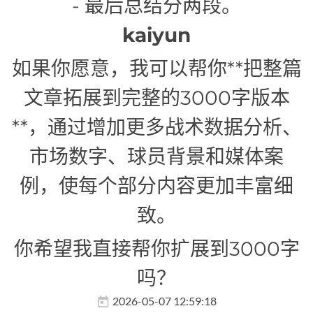
- 最后总结分两段。
kaiyun
如果你愿意，我可以帮你**把整篇
文章拓展到完整的3000字版本
**，通过增加更多战术数据分析、
市场数字、球员背景和媒体案
例，使每个部分内容更加丰富细
致。
你希望我直接帮你扩展到3000字
吗？
2026-05-07 12:59:18