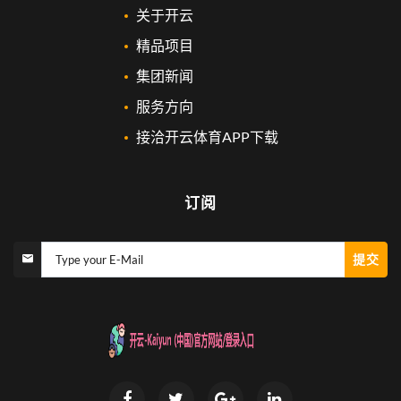
关于开云
精品项目
集团新闻
服务方向
接洽开云体育APP下载
订阅
提交
Type your E-Mail