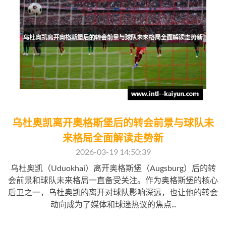
乌杜奥凯离开奥格斯堡后的转会前景与球队未
来格局全面解读走势新
2026-03-19 14:50:39
乌杜奥凯（Uduokhai）离开奥格斯堡（Augsburg）后的转
会前景和球队未来格局一直备受关注。作为奥格斯堡的核心
后卫之一，乌杜奥凯的离开对球队影响深远，也让他的转会
动向成为了媒体和球迷热议的焦点...