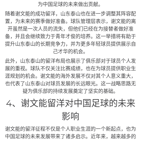
为中国足球的未来做出贡献。
随着谢文能的成功留洋，山东泰山也在进一步调整其阵容配
置，为未来的赛季做好准备。球队管理层表示，谢文能的离
开虽然是一次人员的流失，但他们已经在为接替者做好准
备，并且会继续致力于青年才俊的培养。这一举措将有助于
提升山东泰山的长期竞争力，并为更多年轻球员提供展示自
己才华的机会。
此外，山东泰山的留洋布局也展示了俱乐部对于球员个人发
展的重视。球队不仅关注比赛成绩，也在为球员提供职业生
涯规划的机会。谢文能的海外发展不仅对其个人意义重大，
也代表了山东泰山对球员发展的长远眼光。这一战略思路无
疑为俱乐部的持续发展奠定了坚实的基础。
4、谢文能留洋对中国足球的未来
影响
谢文能的留洋征程不仅是个人职业生涯的一个新起点，也为
中国足球的未来发展带来了诸多启示。近年来，越来越多的