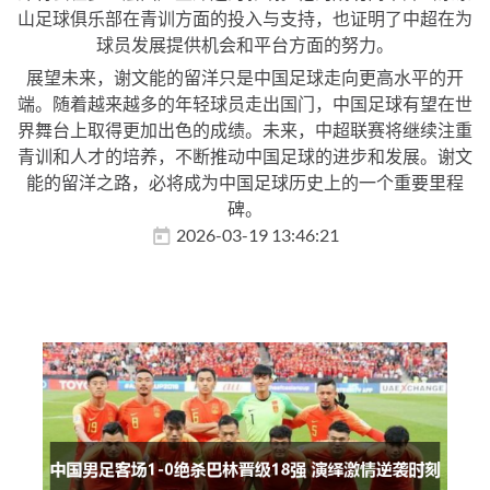
山足球俱乐部在青训方面的投入与支持，也证明了中超在为
球员发展提供机会和平台方面的努力。
展望未来，谢文能的留洋只是中国足球走向更高水平的开
端。随着越来越多的年轻球员走出国门，中国足球有望在世
界舞台上取得更加出色的成绩。未来，中超联赛将继续注重
青训和人才的培养，不断推动中国足球的进步和发展。谢文
能的留洋之路，必将成为中国足球历史上的一个重要里程
碑。
2026-03-19 13:46:21