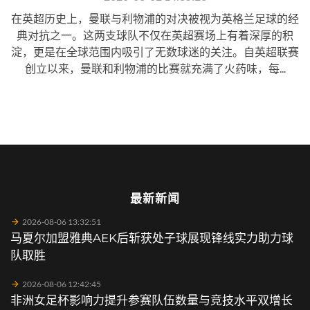
在英超历史上，曼联与利物浦的对决被视为英格兰足球的经
典对抗之一。这两支球队不仅在英超赛场上有着深厚的积
淀，更是在全球范围内吸引了无数球迷的关注。自英超联赛
创立以来，曼联和利物浦的比赛就充满了火药味，每...
最新新闻
2026-08-06 13:32:51
马夏尔加盟雅典AEK后斩获处子球展现锋线实力助力球
队取胜
2026-08-06 12:42:45
非洲女足杯影响力提升参赛队伍数量与竞技水平双增长