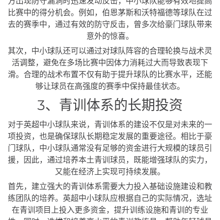
方出现防守漏洞时迅速发动反击，中小球队能够有效地提高
比赛中的得分机会。例如，伯恩茅斯和沃特福德等球队在过
去的赛季中，通过有效的防守反击，曾多次给豪门球队带来
意外的惊喜。
其次，中小球队还可以通过对球队阵容的合理轮换与战术灵
活调整，避免在多场比赛中因体力消耗过大而导致表现下
滑。合理的战术布置不仅有助于提升球队的比赛水平，还能
够让球员在高强度的赛季中保持最佳状态。
3、青训体系的长期投资
对于英超中小球队来说，青训体系的建设不仅是对未来的一
项投资，也是确保球队长期稳定发展的重要途径。相比于豪
门球队，中小球队通常没有足够的资金进行大规模的球员引
援，因此，通过培养本土青训球员，既能增强球队的实力，
又能在经济上实现可持续发展。
首先，建立强大的青训体系需要大力投入基础设施建设和教
练团队的培养。英超中小球队应根据自己的实际情况，选址
在青训项目上投入更多资金，提升训练设施和青训的专业