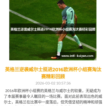
英格兰逆袭威尔士挺进2016欧洲杯小组赛淘汰
赛精彩回顾
2026-03-02 10:57:36
2016年欧洲杯小组赛的英格兰与威尔士的较量，无疑成为
了本届赛事最令人瞩目的一场比赛。面对此前表现出色的威
尔士，英格兰在比赛中一度落后，但凭借坚韧的精神和顽强