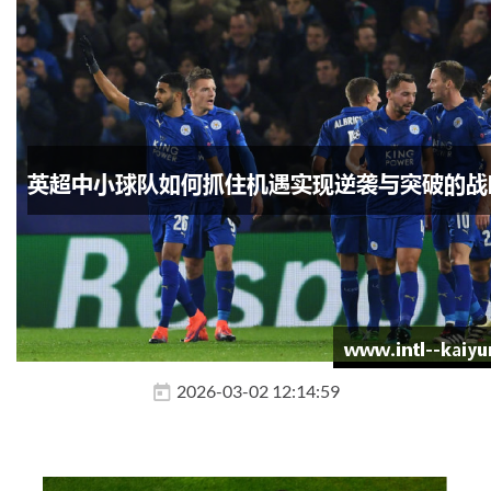
2026-03-02 12:14:59