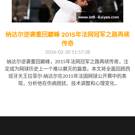
纳达尔逆袭重回巅峰 2015年法网冠军之路再续
传奇
2026-02-20 11:57:38
纳达尔逆袭重回巅峰，2015年法网冠军之路再续传奇，注
定成为网球历史上一个难以磨灭的篇章。本文将全面回顾西
班牙天王拉菲尔·纳达尔在2015年法国网球公开赛中的表
现，分析他在伤病困扰、技术调整和心理变化...