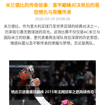
米兰德比的传奇故事：意甲巅峰对决背后的恩
怨情仇与荣耀传承
2026-02-19 14:08:20
米兰德比，作为意大利足球乃至世界足球的经典对决之一，
历来吸引着无数球迷的目光。这场比赛不仅仅是AC米兰与
国际米兰的较量，更代表着两支球队背后深厚的历史恩怨、
情感纠葛以及不断传承的荣耀与梦想。无论是两队...