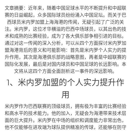
文章摘要：近年来，随着中国足球水平的不断提升和中超联
赛的日益崛起，众多国际球员纷纷涌入中国足坛。而关于巴
西球员米内罗加盟上海海港的传闻，无疑引起了广泛的关
注。米内罗，这位才华横溢的巴西中场球员，以其出色的技
术和成熟的比赛经验，成为了各大俱乐部争相引进的目标。
通过对这一传闻的深入分析，可以从四个方面探讨米内罗加
盟海港背后的意义和可能影响：首先是米内罗个人实力的提
升作用，其次是海港俱乐部的战略意图，再者是中超联赛的
国际化发展，最后是对国内球员和中国足球的长远影响。本
文将从这四个方面全面剖析这一事件的深远影响。
1、米内罗加盟的个人实力提升作
用
米内罗作为巴西联赛的顶级球员，拥有极为丰富的比赛经验
和高水平的技术能力。他的加入，无疑会为海港带来技术层
面的巨大提升。米内罗在中场的组织和调度能力非常出色，
他不仅能够在进攻端为球队提供精准的传球，还能够在防守