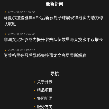
最新新闻
2026-08-06 13:32:51
马夏尔加盟雅典AEK后斩获处子球展现锋线实力助力球
队取胜
2026-08-06 12:42:45
非洲女足杯影响力提升参赛队伍数量与竞技水平双增长
2026-08-06 11:55:15
阿莱格里夺冠后暴怒失控遭尤文高层果断解雇
导航
关于开云
精品项目
集团新闻
服务方向