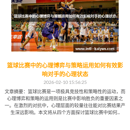
篮球比赛中的心理博弈与策略运用如何有效影
响对手的心理状态
2026-02-10 15:56:25
文章摘要：篮球比赛是一项极具竞技性和策略性的运动，而
心理博弈和策略的运用则是比赛中影响胜负的重要因素之
一。在激烈的对抗中，心理层面的较量往往能对比赛结果产
生深远影响。本文将从四个方面探讨篮球比赛中如何...