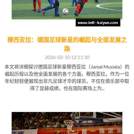
穆西亚拉：德国足球新星的崛起与全面发展之
路
2026-02-10 12:11:30
本文将详细探讨德国足球新星穆西亚拉（Jamal Musiala）的
崛起历程以及他全面发展的各个方面。穆西亚拉，作为一位
年纪轻轻便展现出非凡足球才华的球员，不仅在俱乐部中取
得了显赫成绩，也在国际赛场上为...