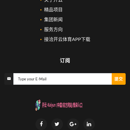
精品项目
集团新闻
服务方向
接洽开云体育APP下载
订阅
提交
Type your E-Mail