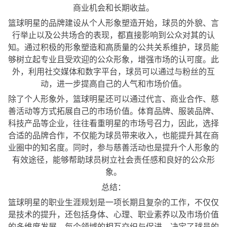
商业机会和长期收益。
篮球明星的品牌建设从个人形象塑造开始，球员的外貌、言
行举止以及公共场合的表现，都直接影响到公众对其的认
知。通过积极的形象塑造和高质量的公共关系维护，球员能
够树立起专业且受欢迎的公众形象，增强市场的认可度。此
外，利用社交媒体和数字平台，球员可以通过与粉丝的互
动，进一步提高自己的人气和市场价值。
除了个人形象外，篮球明星还可以通过代言、商业合作、慈
善活动等方式拓展自己的市场价值。体育品牌、服装品牌、
科技产品等企业，往往看重明星的市场号召力，因此，选择
合适的品牌合作，不仅能为球员带来收入，也能提升其在商
业圈中的知名度。同时，参与慈善活动也是提升个人形象的
有效途径，能够帮助球员树立社会责任感和良好的公众形
象。
总结：
篮球明星的职业生涯规划是一项长期且复杂的工作，不仅仅
是技术的提升，还包括身体、心理、职业素养以及市场价值
的多维度发展。每个领域的相互交织与促进，决定了球员的