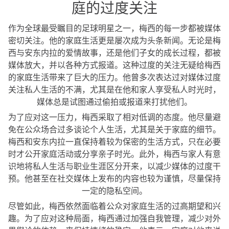
庭的过度关注
作为全球最受瞩目的足球明星之一，梅西的每一步都被媒体
密切关注。他的家庭生活更是屡次成为头条新闻。无论是梅
西与安东内拉的爱情故事，还是他们子女的成长过程，都被
媒体放大，并以各种方式报道。这种过度的关注无疑给梅西
的家庭生活带来了巨大的压力。他曾多次表达过对媒体过度
关注私人生活的不满，尤其是在他和家人享受私人时光时，
媒体总是试图通过偷拍或报道来打扰他们。
为了应对这一压力，梅西采取了相对低调的态度。他尽量避
免在公众场合过多谈论个人生活，尤其是关于家庭的细节。
梅西和安东内拉一直保持着较为保密的生活方式，只在必要
时才公开家庭活动或分享亲子时光。此外，梅西与家人有意
识地将私人生活与职业生涯区分开来，以减少媒体的过度干
预。他甚至在社交媒体上发布的内容也较为谨慎，尽量保持
一定的隐私空间。
尽管如此，梅西依然面临着公众对家庭生活的过高期望和兴
趣。为了应对这种局面，梅西通过加强自我管理，减少对外