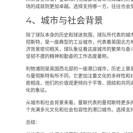
场的成就则更加卓越。选择支持哪一方，往往也会
4、城市与社会背景
除了球队本身的历史和球迷氛围，球队所代表的城
彻斯特，是一座典型的工业城市，代表着英国北方
济背景密切相关，球队象征着这座城市的繁荣与奋
坚韧不拔的精神和勤奋的工作态度著称。
利物浦则是英国西北部的一座港口城市，历史上曾
与曼彻斯特有所不同，它更加注重文化的多样性和
密相连，他们的价值观更倾向于平等、团结和共同
化的象征。
从城市和社会背景来看，曼联代表的曼彻斯特更多
个充满多元文化和社会包容性的港口城市。选择支
总结：