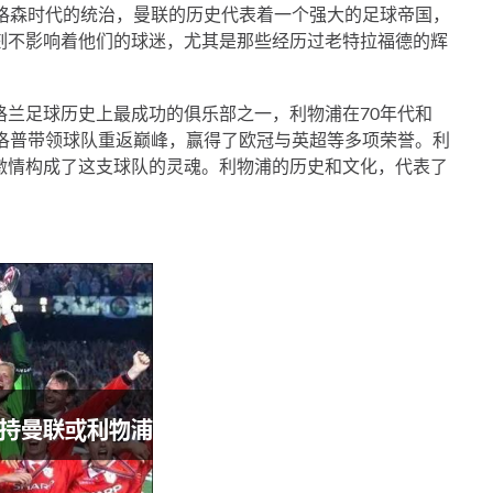
弗格森时代的统治，曼联的历史代表着一个强大的足球帝国，
刻不影响着他们的球迷，尤其是那些经历过老特拉福德的辉
格兰足球历史上最成功的俱乐部之一，利物浦在70年代和
·克洛普带领球队重返巅峰，赢得了欧冠与英超等多项荣誉。利
激情构成了这支球队的灵魂。利物浦的历史和文化，代表了