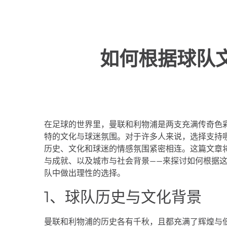
如何根据球队
在足球的世界里，曼联和利物浦是两支充满传奇色
特的文化与球迷氛围。对于许多人来说，选择支持
历史、文化和球迷的情感氛围紧密相连。这篇文章
与成就、以及城市与社会背景——来探讨如何根据
队中做出理性的选择。
1、球队历史与文化背景
曼联和利物浦的历史各有千秋，且都充满了辉煌与低