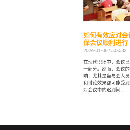
如何有效应对会
保会议顺利进行
2026-01-08 15:00:33
在现代职场中，会议已
一部分。然而，会议的
响，尤其是当与会人员
和讨论效果都可能受到
对会议中的迟到问...