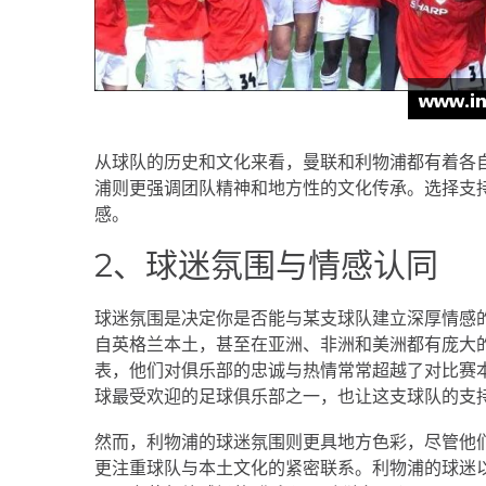
从球队的历史和文化来看，曼联和利物浦都有着各
浦则更强调团队精神和地方性的文化传承。选择支
感。
2、球迷氛围与情感认同
球迷氛围是决定你是否能与某支球队建立深厚情感
自英格兰本土，甚至在亚洲、非洲和美洲都有庞大
表，他们对俱乐部的忠诚与热情常常超越了对比赛
球最受欢迎的足球俱乐部之一，也让这支球队的支
然而，利物浦的球迷氛围则更具地方色彩，尽管他
更注重球队与本土文化的紧密联系。利物浦的球迷以