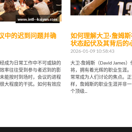
议中的迟到问题并确
如何理解大卫·詹姆
状态起伏及其背后的
2026-01-09 10:58:43
经成为日常工作中不可或缺的
大卫·詹姆斯（David Jam
效率往往受到参与者迟到的影
将，拥有着光辉的职业生涯。
未能按时到场时，会议的进程
常常成为人们讨论的焦点。正
很大程度的干扰。如何有效应
样，詹姆斯的职业生涯并非一
个顶级...