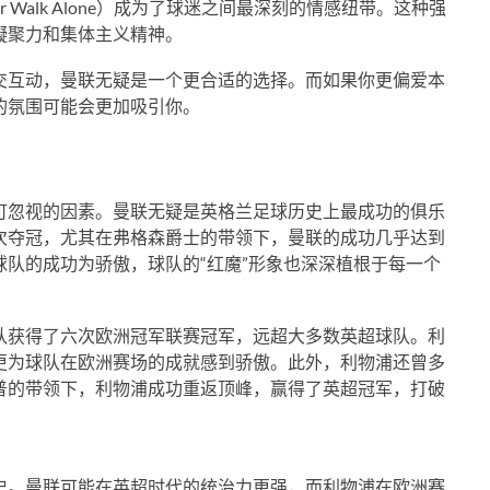
er Walk Alone）成为了球迷之间最深刻的情感纽带。这种强
凝聚力和集体主义精神。
交互动，曼联无疑是一个更合适的选择。而如果你更偏爱本
的氛围可能会更加吸引你。
可忽视的因素。曼联无疑是英格兰足球历史上最成功的俱乐
次夺冠，尤其在弗格森爵士的带领下，曼联的成功几乎达到
队的成功为骄傲，球队的“红魔”形象也深深植根于每一个
队获得了六次欧洲冠军联赛冠军，远超大多数英超球队。利
更为球队在欧洲赛场的成就感到骄傲。此外，利物浦还曾多
普的带领下，利物浦成功重返顶峰，赢得了英超冠军，打破
史。曼联可能在英超时代的统治力更强，而利物浦在欧洲赛