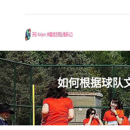
如何根据球队
首页