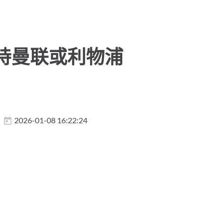
持曼联或利物浦
2026-01-08 16:22:24