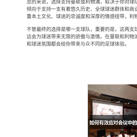
总的来说，选择支持曼联或利物浦，取决于你对球
倾向于支持一支有着悠久历史、全球球迷群体和商
重本土文化、球迷的忠诚度和深厚的情感纽带，利
不管最终的选择是哪一支球队，重要的是，这两支
远会为球迷带来无限的骄傲与激情。在曼联和利物
和球迷氛围都会给你带来与众不同的足球体验。