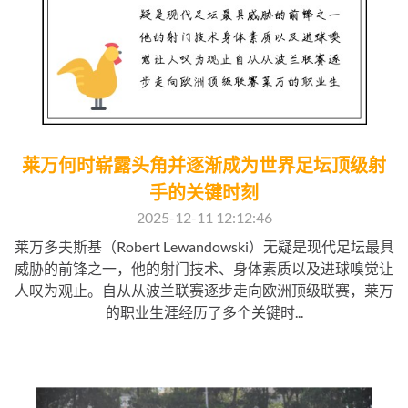
莱万何时崭露头角并逐渐成为世界足坛顶级射
手的关键时刻
2025-12-11 12:12:46
莱万多夫斯基（Robert Lewandowski）无疑是现代足坛最具
威胁的前锋之一，他的射门技术、身体素质以及进球嗅觉让
人叹为观止。自从从波兰联赛逐步走向欧洲顶级联赛，莱万
的职业生涯经历了多个关键时...