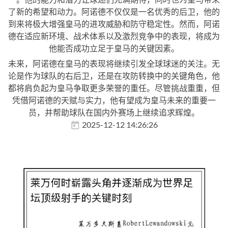
了新的希望和动力。阿诺德不仅仅是一名优秀的后卫，他的
到来将极大增强皇马的进攻威胁和防守稳定性。然而，阿诺
德在适应新环境、战术体系以及激烈竞争中的表现，将成为
他能否成功立足于皇马的关键因素。
未来，阿诺德在皇马的表现将继续引发全球球迷的关注。无
论是作为球队的右后卫，还是在攻防转换中的关键角色，他
都将肩负起为皇马争取更多荣誉的重任。尽管挑战重重，但
凭借阿诺德的天赋与实力，他有望成为皇马未来的重要一
员，并帮助球队在国内外赛场上继续追求辉煌。
2025-12-12 14:26:26