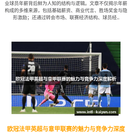
业球员年薪背后鲜为人知的结构与逻辑。文章不仅揭示年薪
构成的多维来源，包括基础薪资、商业代言、胜场奖金与隐
形激励；还通过转会市场、联赛经济结构、球员经...
欧冠法甲英超与意甲联赛的魅力与竞争力深度