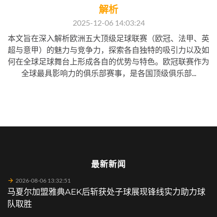
解析
2025-12-06 14:03:24
本文旨在深入解析欧洲五大顶级足球联赛（欧冠、法甲、英
超与意甲）的魅力与竞争力，探索各自独特的吸引力以及如
何在全球足球舞台上形成各自的优势与特色。欧冠联赛作为
全球最具影响力的俱乐部赛事，是各国顶级俱乐部...
最新新闻
2026-08-06 13:32:51
马夏尔加盟雅典AEK后斩获处子球展现锋线实力助力球
队取胜