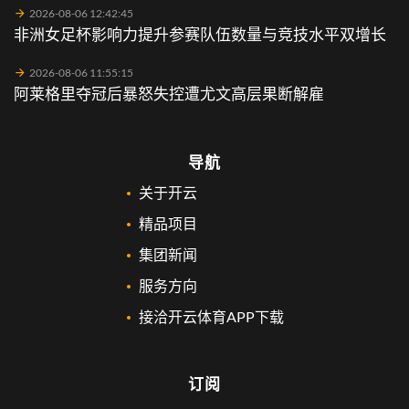
2026-08-06 12:42:45
非洲女足杯影响力提升参赛队伍数量与竞技水平双增长
2026-08-06 11:55:15
阿莱格里夺冠后暴怒失控遭尤文高层果断解雇
导航
关于开云
精品项目
集团新闻
服务方向
接洽开云体育APP下载
订阅