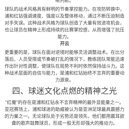
晰判断。
球队的战术风格具有鲜明的节奏掌控能力。在攻防转换中，
浦和红钻强调速度、强度以及整体移动，通过不断压迫制造
对手失误。这种战术风格为球队创造了大量有效进攻机会，
也让球员在精神上形成持续的比赛掌控感，从而增强了抗压
能力。
开云
更重要的是，球队在面对逆境时能够灵活调整战术。在比分
落后、人员受限或节奏被打乱的情况下，教练团队常能迅速
作出针对性调整，使球队在局势不利时依然保持战斗力。这
种战术层面的自信与能力，是浦和红钻始终不言弃的重要动
力源泉。
四、球迷文化点燃的精神之光
“红魔”的存在是浦和红钻永不言弃精神的最外显能量之一。
亚冠赛场上，浦和球迷的助威被认为是亚洲足球最具震撼力
的力量之一。无论球队处于劣势还是领先，他们都用震耳欲
聋的歌声鼓舞球员，形成一股无形却强大的推动力。