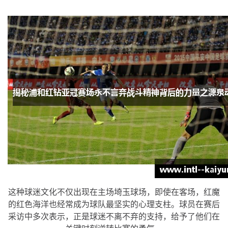
这种球迷文化不仅出现在主场埼玉球场，即使在客场，红魔
的红色海洋也经常成为球队最坚实的心理支柱。球员在赛后
采访中多次表示，正是球迷不离不弃的支持，给予了他们在