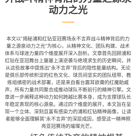
动力之光
本文以“揭秘浦和红钻亚冠赛场永不言弃战斗精神背后的力
量之源泉动力之光”为核心，从精神文化、团队构建、战术
体系与球迷力量四个维度展开深入剖析。文章首先回顾浦和
红钻在亚冠舞台上屡屡上演逆袭与绝境求生的历史瞬间，并
从这些故事中提炼出“永不言弃”背后的隐性能量结构。无论
是俱乐部传统积淀的红色文化、球员间坚实的团队纽带、教
练组缜密的战术部署，还是来自看台震耳欲聋的红魔助威
声，所有力量共同聚合成推动球队不断前行的精神引擎。文
章进一步阐释这种动力如何跨越比赛本身，成为支撑球队长
年稳定表现的核心源泉。通过四个维度的展开，本文旨在呈
现一个立体、深刻且富有感染力的浦和红钻精神画像，让读
者能够全面理解其“永不言弃”的深层成因，感受这一精神照
亮亚冠赛场的璀璨光芒。