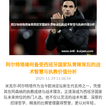
阿尔特塔缘何备受西班牙国家队青睐背后的战
术智慧与执教价值分析
2025-11-29 11:36:54
米克尔·阿尔特塔作为当今欧洲足坛新生代名帅之一，凭借
其在阿森纳的执教成绩与战术理念，正逐渐成为西班牙国家
队未来帅位的热门人选。他不仅以灵活的战术布置、深厚的
控球哲学、精准的比赛管理赢得赞誉，更以对年轻...