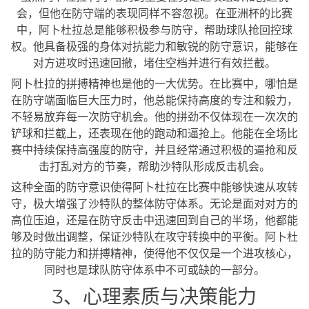
会，但他在防守端的表现同样不容忽视。在亚洲杯的比赛
中，阿卜杜拉总是能够积极参与防守，帮助球队抢回控球
权。他具备极强的身体对抗能力和敏锐的防守意识，能够在
对方进攻时迅速回撤，堵住空档并进行有效拦截。
阿卜杜拉的拼搏精神也是他的一大优势。在比赛中，哪怕是
在防守端面临巨大压力时，他总能保持高度的专注和毅力，
不轻易放弃每一次防守机会。他的拼劲不仅体现在一次次的
铲球和拦截上，还表现在他的跑动和逼抢上。他能在全场比
赛中持续保持高强度的防守，并且经常通过积极的逼抢和反
击打乱对方的节奏，帮助沙特队形成反击机会。
这种全面的防守意识使得阿卜杜拉在比赛中能够快速从攻转
守，极大增强了沙特队的整体防守体系。无论是面对对方的
高位压迫，还是在防守反击中迅速回到自己的半场，他都能
够及时做出调整，保证沙特队在攻守转换中的平衡。阿卜杜
拉的防守能力和拼搏精神，使得他不仅仅是一个进攻核心，
同时也是球队防守体系中不可或缺的一部分。
3、心理素质与决策能力