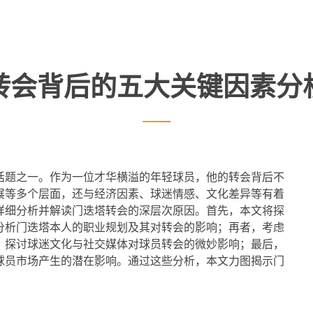
转会背后的五大关键因素分
话题之一。作为一位才华横溢的年轻球员，他的转会背后不
展等多个层面，还与经济因素、球迷情感、文化差异等有着
详细分析并解读门迭塔转会的深层次原因。首先，本文将探
分析门迭塔本人的职业规划及其对转会的影响；再者，考虑
，探讨球迷文化与社交媒体对球员转会的微妙影响；最后，
球员市场产生的潜在影响。通过这些分析，本文力图揭示门