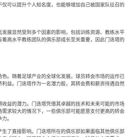
不仅可以提升个人知名度，也能够增加自己被国家队征召的
远发展显然受到多个因素的影响，包括训练资源、教练水平
有着高水平教练团队的俱乐部成长至关重要，因此门迭塔的
角色。随着足球产业的全球化发展，球员转会市场的运作已
济利益。门迭塔作为一名潜力股，其转会费和薪资待遇自然
期收益的潜力。门迭塔凭借其卓越的技术和未来可能的市场
场需求较大的情况下，一些俱乐部可能愿意支付更高的转会
争力。
产生了直接影响。门迭塔所在的俱乐部如果面临其他俱乐部