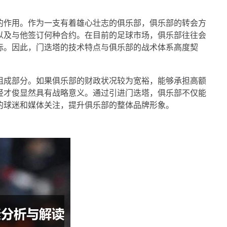
的作用。作为一支有着雄心壮志的俱乐部，俱乐部的转会方
以及与他签订何种合约。在目前的足球市场，俱乐部往往会
标。因此，门迭塔的技术特点与俱乐部的战术体系高度契
组成部分。如果俱乐部的财政状况较为宽裕，能够承担高额
轻才俊显然具有战略意义。通过引进门迭塔，俱乐部不仅能
的球迷和媒体关注，提升俱乐部的整体品牌形象。