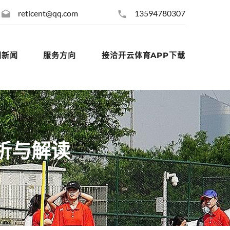
reticent@qq.com
13594780307
团新闻
服务方向
接洽开云体育APP下载
析与解读
读