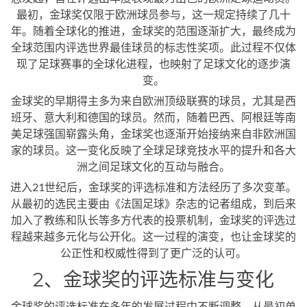
最初，金球奖仅限于欧洲球员参与，这一规定持续了几十
年。随着全球化的推进，金球奖的范围逐渐扩大，最终成为
全球范围内评选世界最佳球员的标志性奖项。此过程不仅体
现了足球赛事的全球化进程，也映射了足球文化的逐步演
变。
金球奖的早期得主多为来自欧洲顶级联赛的球员，尤其是西
班牙、意大利和德国的球员。然而，随着巴西、阿根廷等南
美足球强国崭露头角，金球奖也逐渐开始接纳来自非欧洲国
家的球员。这一变化反映了全球足球竞技水平的提升和各大
洲之间足球文化的互动与融合。
进入21世纪后，金球奖的评选标准和方法经历了多次变革。
从最初的选民主要由《法国足球》杂志的记者组成，到后来
加入了教练和队长等多方代表的投票机制，金球奖的评选过
程越来越多元化与公开化。这一过程的演变，也让金球奖的
公正性和权威性得到了更广泛的认可。
2、金球奖的评选标准与变化
金球奖的评选标准在多年的发展过程中不断调整，从最初单