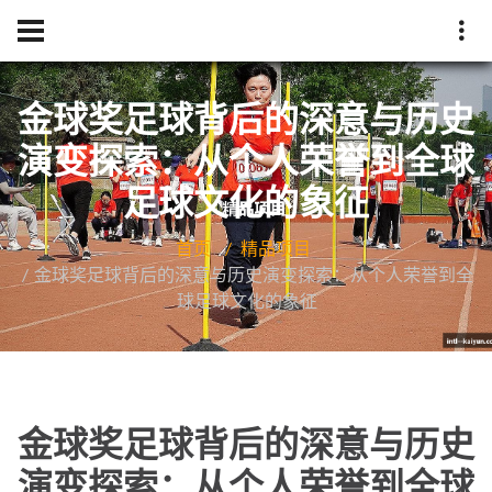
金球奖足球背后的深意与历史
演变探索：从个人荣誉到全球
足球文化的象征
首页
精品项目
金球奖足球背后的深意与历史演变探索：从个人荣誉到全
球足球文化的象征
金球奖足球背后的深意与历史
演变探索：从个人荣誉到全球