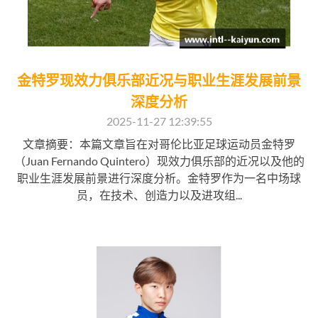
金特罗现效力俱乐部近况与职业生涯发展前景
深度分析
2025-11-27 12:39:55
文章摘要：本篇文章旨在对哥伦比亚足球运动员金特罗
（Juan Fernando Quintero）现效力俱乐部的近况以及他的
职业生涯发展前景进行深度分析。金特罗作为一名中场球
员，在技术、创造力以及进攻组...