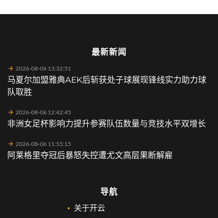
最新新闻
2026-08-06 13:32:51
马夏尔加盟雅典AEK后斩获处子球展现锋线实力助力球
队取胜
2026-08-06 12:42:45
非洲女足杯影响力提升参赛队伍数量与竞技水平双增长
2026-08-06 11:55:15
阿莱格里夺冠后暴怒失控遭尤文高层果断解雇
导航
关于开云