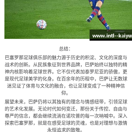
总结：
巴塞罗那足球俱乐部的魅力源于历史的积淀、文化的深度与
战术的创新。从民族象征到世界品牌，巴萨始终以独特的精
神内核影响着足球世界。它不仅代表加泰罗尼亚的骄傲，更
是现代足球美学的化身。在百余年的历程中，巴萨让无数球
迷见证了体育与文化的融合，也让足球变成了一种精神信
仰。
展望未来，巴萨仍将以其独有的理念与情感纽带，引领足球
的艺术化发展。无论时代如何变迁，那份关于传控、自由与
尊严的信念，都会继续流淌在诺坎普的每一次呐喊中。深入
探索巴塞罗那，就是在感受足球的灵魂，也是对理想与激情
永恒追求的致敬。