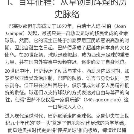
1、百年征程：从草创到辉煌的历
史脉络
巴塞罗那俱乐部成立于1899年，由瑞士人琼·甘伯（Joan
Gamper）发起，最初只是一群热爱足球的移民组成的业余
球队。然而，它的诞生正处于加泰罗尼亚民族意识高涨的时
期，因此自诞生之日起，巴萨便承载了超越体育本身的文化
使命。在20世纪初，球队迅速崛起，成为西班牙足球的重要
力量，并在国内外赛事中频频夺冠，逐步确立了自身地位。
20世纪中叶，巴萨经历了动荡与重生。西班牙内战时期，加
泰罗尼亚遭受政治压制，巴萨的队徽、语言与身份认同一度
被剥夺。但正是在这种困境中，俱乐部成为加泰人民精神抵
抗的象征。球迷们以支持球队的方式表达对自由与尊严的向
往，使得“巴萨不仅仅是一家俱乐部”（Més que un club）这
一口号深入人心。
进入现代足球时代，巴萨逐渐走向全球化。克鲁伊夫在上世
纪九十年代的“梦一队”奠定了俱乐部现代足球的哲学基础；
而瓜迪奥拉时代更是将“传控足球”推向极致，缔造出以梅