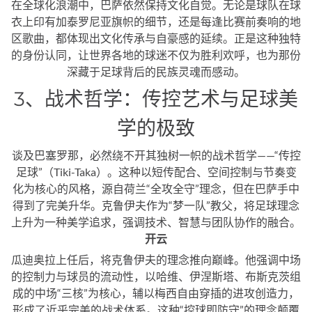
在全球化浪潮中，巴萨依然保持文化自觉。无论是球队在球
衣上印有加泰罗尼亚旗帜的细节，还是每逢比赛前奏响的地
区歌曲，都体现出文化传承与自豪感的延续。正是这种独特
的身份认同，让世界各地的球迷不仅为胜利欢呼，也为那份
深藏于足球背后的民族灵魂而感动。
3、战术哲学：传控艺术与足球美
学的极致
谈及巴塞罗那，必然绕不开其独树一帜的战术哲学——“传控
足球”（Tiki-Taka）。这种以短传配合、空间控制与节奏变
化为核心的风格，源自荷兰“全攻全守”理念，但在巴萨手中
得到了完美升华。克鲁伊夫作为“梦一队”教父，将足球理念
上升为一种美学追求，强调技术、智慧与团队协作的融合。
开云
瓜迪奥拉上任后，将克鲁伊夫的理念推向巅峰。他强调中场
的控制力与球员的流动性，以哈维、伊涅斯塔、布斯克茨组
成的中场“三核”为核心，辅以梅西自由穿插的进攻创造力，
形成了近乎完美的战术体系。这种“控球即防守”的理念颠覆