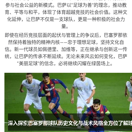
参与社会公益的新模式。巴萨以“足球为善”的理念，推动教
育、平等与和平，体现了体育超越竞技的社会价值。这种文
化延伸，让巴萨不仅是一支球队，更是一种积极的社会力
量。
即使在经历竞技层面的起伏与管理上的争议后，巴塞罗那依
然保持着独特的精神内核——忠于理想足球，坚持文化自
信。新一代球员如佩德里、加维等，正在继承与创新这一传
统，让巴萨的传承不断延续。无论未来风云如何变化，巴萨
“美丽足球”的信念，必将继续闪耀在绿茵场上。