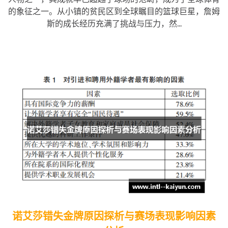
的象征之一。从小镇的贫民区到全球瞩目的篮球巨星，詹姆
斯的成长经历充满了挑战与压力，然...
诺艾莎错失金牌原因探析与赛场表现影响因素