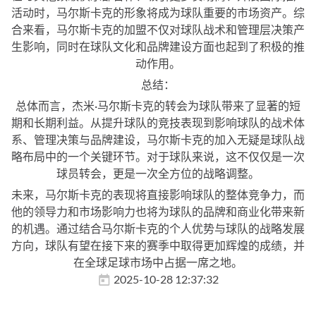
活动时，马尔斯卡克的形象将成为球队重要的市场资产。综
合来看，马尔斯卡克的加盟不仅对球队战术和管理层决策产
生影响，同时在球队文化和品牌建设方面也起到了积极的推
动作用。
总结：
总体而言，杰米·马尔斯卡克的转会为球队带来了显著的短
期和长期利益。从提升球队的竞技表现到影响球队的战术体
系、管理决策与品牌建设，马尔斯卡克的加入无疑是球队战
略布局中的一个关键环节。对于球队来说，这不仅仅是一次
球员转会，更是一次全方位的战略调整。
未来，马尔斯卡克的表现将直接影响球队的整体竞争力，而
他的领导力和市场影响力也将为球队的品牌和商业化带来新
的机遇。通过结合马尔斯卡克的个人优势与球队的战略发展
方向，球队有望在接下来的赛季中取得更加辉煌的成绩，并
在全球足球市场中占据一席之地。
2025-10-28 12:37:32