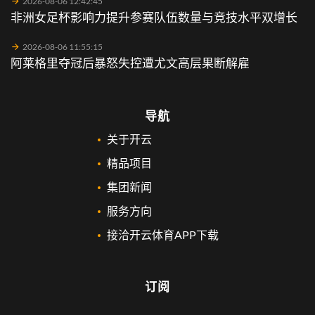
2026-08-06 12:42:45
非洲女足杯影响力提升参赛队伍数量与竞技水平双增长
2026-08-06 11:55:15
阿莱格里夺冠后暴怒失控遭尤文高层果断解雇
导航
关于开云
精品项目
集团新闻
服务方向
接洽开云体育APP下载
订阅