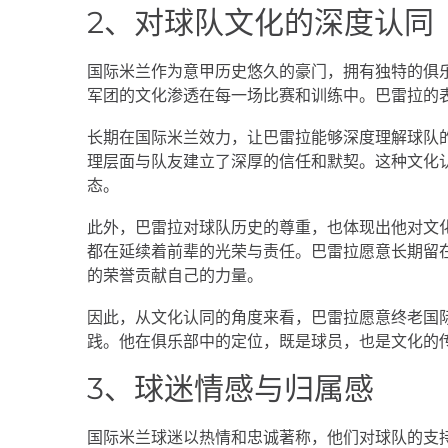
2、对球队文化的深度认同
国际米兰作为意甲历史悠久的豪门，拥有独特的俱
军团的文化渗透在每一场比赛和训练中。巴雷拉的
长期在国际米兰效力，让巴雷拉能够深度理解球队
理层面与队友建立了深厚的信任和默契。这种文化
态。
此外，巴雷拉对球队历史的尊重，也体现出他对文
都在延续着前辈的光荣与责任。巴雷拉愿意长期留
的荣誉贡献自己的力量。
因此，从文化认同的角度来看，巴雷拉愿意终老国
践。他在俱乐部中的定位，既是球员，也是文化的
3、球迷情感与归属感
国际米兰球迷以热情和忠诚著称，他们对球队的支