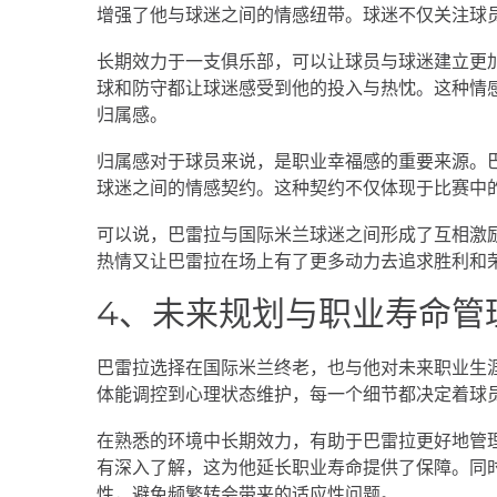
增强了他与球迷之间的情感纽带。球迷不仅关注球
长期效力于一支俱乐部，可以让球员与球迷建立更
球和防守都让球迷感受到他的投入与热忱。这种情
归属感。
归属感对于球员来说，是职业幸福感的重要来源。
球迷之间的情感契约。这种契约不仅体现于比赛中
可以说，巴雷拉与国际米兰球迷之间形成了互相激
热情又让巴雷拉在场上有了更多动力去追求胜利和
4、未来规划与职业寿命管
巴雷拉选择在国际米兰终老，也与他对未来职业生
体能调控到心理状态维护，每一个细节都决定着球
在熟悉的环境中长期效力，有助于巴雷拉更好地管
有深入了解，这为他延长职业寿命提供了保障。同
性，避免频繁转会带来的适应性问题。