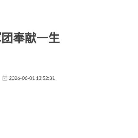
军团奉献一生
2026-06-01 13:52:31