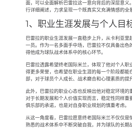
面，可以全面解析巴雷拉这一意向背后的深层意义
行详细阐述，力求呈现一个既真实又充满情感的全
1、职业生涯发展与个人目
巴雷拉的职业生涯发展一直稳步上升，从卡利亚里
一员。作为一名多面手中场，巴雷拉不仅具备出色
得他成为球队战术体系中的核心环节。
巴雷拉透露希望终老国际米兰，体现了他对个人职
得更多荣誉，也希望在职业生涯的每一个阶段都能
部，对于球员个人成长、战术磨合和心理素质的提
此外，巴雷拉的职业心态也反映出他对稳定环境的
对于长期发展和个人价值实现而言，稳定性同样重
俱乐部的承诺，也是对自身职业规划的慎重考虑。
从这一角度看，巴雷拉愿意终老国际米兰不仅仅是
熟悉的战术体系中不断突破自我，并为球队的长期