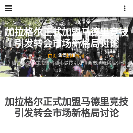
加拉格尔正式加盟马德里竞技
引发转会市场新格局讨论
首页
集团新闻
加拉格尔正式加盟马德里竞技引发转会市场新格局讨论
加拉格尔正式加盟马德里竞技
引发转会市场新格局讨论