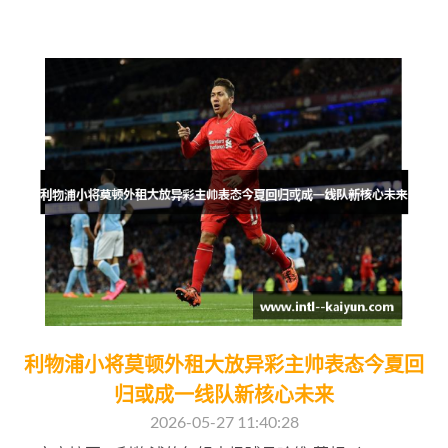
利物浦小将莫顿外租大放异彩主帅表态今夏回
归或成一线队新核心未来
2026-05-27 11:40:28