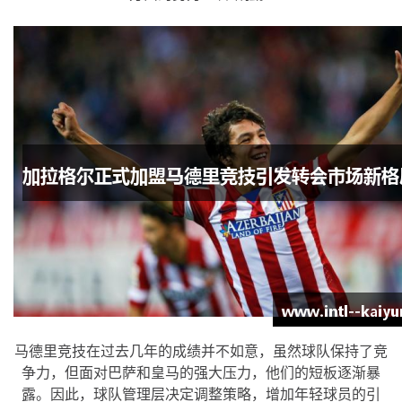
马德里竞技在过去几年的成绩并不如意，虽然球队保持了竞
争力，但面对巴萨和皇马的强大压力，他们的短板逐渐暴
露。因此，球队管理层决定调整策略，增加年轻球员的引