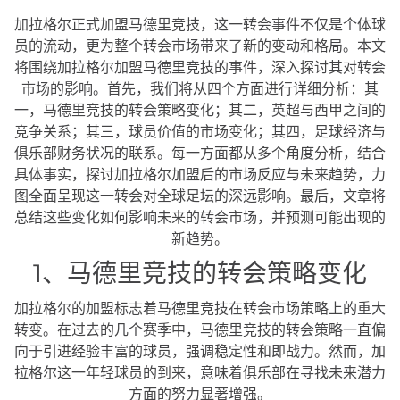
加拉格尔正式加盟马德里竞技，这一转会事件不仅是个体球
员的流动，更为整个转会市场带来了新的变动和格局。本文
将围绕加拉格尔加盟马德里竞技的事件，深入探讨其对转会
市场的影响。首先，我们将从四个方面进行详细分析：其
一，马德里竞技的转会策略变化；其二，英超与西甲之间的
竞争关系；其三，球员价值的市场变化；其四，足球经济与
俱乐部财务状况的联系。每一方面都从多个角度分析，结合
具体事实，探讨加拉格尔加盟后的市场反应与未来趋势，力
图全面呈现这一转会对全球足坛的深远影响。最后，文章将
总结这些变化如何影响未来的转会市场，并预测可能出现的
新趋势。
1、马德里竞技的转会策略变化
加拉格尔的加盟标志着马德里竞技在转会市场策略上的重大
转变。在过去的几个赛季中，马德里竞技的转会策略一直偏
向于引进经验丰富的球员，强调稳定性和即战力。然而，加
拉格尔这一年轻球员的到来，意味着俱乐部在寻找未来潜力
方面的努力显著增强。