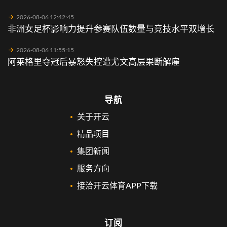
2026-08-06 12:42:45
非洲女足杯影响力提升参赛队伍数量与竞技水平双增长
2026-08-06 11:55:15
阿莱格里夺冠后暴怒失控遭尤文高层果断解雇
导航
关于开云
精品项目
集团新闻
服务方向
接洽开云体育APP下载
订阅