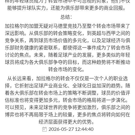
样的年轻球员成为了转会市场中不可忽视的对象，他们不仅
能够提升球队实力，还能为俱乐部带来更多的商业回报。
总结：
加拉格尔的加盟无疑对马德里竞技乃至整个转会市场带来了
深远影响。从俱乐部的转会策略变化，到英超与西甲之间的
竞争关系，再到球员市场价值的多元化，以及足球经济与俱
乐部财务健康的紧密联系，都使得这一事件成为了转会市场
讨论的焦点。未来，随着足球产业的发展，更多类似的年轻
球员将成为各大俱乐部争夺的目标，而这种趋势将不断推动
转会市场的变化。
从长远来看，加拉格尔的转会不仅仅是一次个人的职业选
择，它折射出足球产业商业化、全球化日益加深的趋势。随
着各大俱乐部在转会市场上的策略不断调整，球员的价值评
估标准也将变得更加多元，转会市场的格局将进一步演化。
可以预见，未来足球世界的竞争将更加激烈，俱乐部之间的
博弈也将不再局限于场上的较量，更多的焦点将转向如何在
经济层面获得更大的优势。
2026-05-27 12:44:40