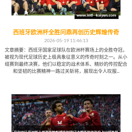
西班牙欧洲杯全胜问鼎再创历史辉煌传奇
2026-05-19 11:46:13
文章摘要：西班牙国家足球队在欧洲杯赛场上的全胜夺冠，
被视为现代足球历史上极具象征意义的传奇时刻之一。从小
组赛到最终决赛，他们以稳定的战术体系、精妙的传控配合
和坚韧的比赛精神一路过关斩将，展现出令人叹服...