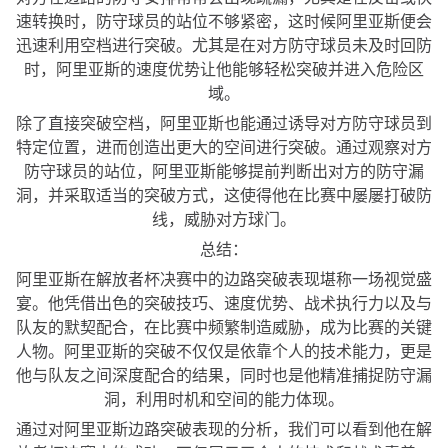
速转换时，防守球员的站位不够紧密，这时候阿里亚斯便会
迅速利用空档进行突破。尤其是在对方防守球员未及时回防
时，阿里亚斯的速度优势让他能够轻松突破并进入危险区
域。
除了直接突破空档，阿里亚斯也能通过诱导对方防守球员到
特定位置，进而创造出更大的空间进行突破。通过观察对方
防守球员的站位，阿里亚斯能够提前判断出对方的防守漏
洞，并采取适当的突破方式，这使得他在比赛中屡屡打破防
线，威胁对方球门。
总结：
阿里亚斯在解放者杯决赛中的边路突破表现堪称一场视觉盛
宴。他凭借出色的突破技巧、速度优势、战术执行力以及与
队友的默契配合，在比赛中频繁制造威胁，成为比赛的关键
人物。阿里亚斯的突破不仅仅是依靠个人的技术能力，更是
他与队友之间深度配合的结果，同时也是他精准捕捉防守漏
洞，利用时机和空间的能力体现。
通过对阿里亚斯边路突破表现的分析，我们可以看到他在解