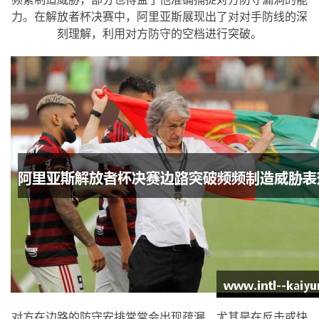
力。在解放者杯决赛中，阿里亚斯展现出了对对手防线的深
刻理解，利用对方防守的空档进行突破。
对方在边路的防守安排常常会出现疏漏，尤其是在反击或快