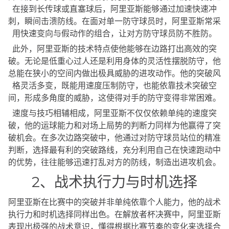
在接到长传球或直塞球后，阿里亚斯能够通过加速快速冲
刺，瞬间击溃防线。在面对单一防守球员时，阿里亚斯常采
用快速变向与假动作的组合，让对方防守球员防不胜防。
此外，阿里亚斯的技术特点使他能够在边路打出高效的突
破。无论是低重心过人还是利用身体的灵活性摆脱防守，他
总能在狭小的空间内做出极具威胁的进攻动作。他的突破风
格灵活多变，既能用速度压制防守，也能依靠技术突破空
间，形成多角度的威胁，这使得对手的防守变得非常困难。
速度与技巧相辅相成，阿里亚斯不仅仅依赖单纯的速度突
破，他的运球能力和对场上局势的判断力同样为他赢得了突
破机会。在多次边路突破中，他通过对防守球员站位的精准
判断，选择最有利的突破路线，充分利用自己在快速跑动中
的优势，往往能够迅速打乱对方的防线，制造出进攻机会。
2、战术执行力与时机选择
阿里亚斯在比赛中的突破并非单纯依靠个人能力，他的战术
执行力和时机选择同样出色。在解放者杯决赛中，阿里亚斯
表现出极强的战术意识，懂得根据比赛节奏的变化来选择合