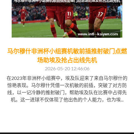
马尔穆什非洲杯小组赛机敏前插推射破门点燃
场助埃及抢占出线先机
2026-05-20 12:46:06
在2023年非洲杯小组赛中，埃及队迎来了来自马尔穆什的
惊艳表现。马尔穆什凭借一次机敏的前插，突破了对方防
线，以一记冷静的推射破门，帮助埃及队在比赛中占得先
机。这一进球不仅体现了他出色的个人能力，也为埃...