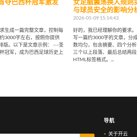
首夺巴西杯冠军激发
女足脑震荡换人规则
与球员安全的影响分
2026-05-09 15:14:43
求生成一篇完整文章，控制每
好的，我已经理解你的要求。
约3000字左右，按照你提供
写一篇约3000字的文章，分
排版。以下是文章示例： ---圣
数均匀，包含摘要、四个分析
杯冠军，成为巴西足球历史上
三个以上段落、最后总结两段
HTML标签格式。...
导航
关于开云