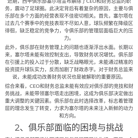
近期，西甲俱乐部塞尔塔宣布解除了CEO和财务总监的职
务，震动了足球圈。此决定背后有着复杂的原因，主要与俱
乐部在多个方面的经营表现不佳密切相关。首先，塞尔塔在
过去几个赛季中的竞技表现不尽如人意，球队频繁在降级区
徘徊，缺乏稳定的竞争力，令俱乐部的管理层面临巨大的压
力。
此外，俱乐部在财务管理上的问题也逐渐浮出水面。长期以
来，塞尔塔未能有效控制支出，导致财务状况堪忧。俱乐部
在引援上的投入过于分散，缺乏战略眼光，未能通过精准的
投资提升球队实力，反而加剧了财政赤字。对于财务总监来
说，未能成功改善财务状况也是被解职的重要原因。
综合来看，CEO和财务总监未能有效应对俱乐部的竞技和财
务挑战，未能带领塞尔塔走出困境，这成为俱乐部决定做出
重大调整的关键因素。俱乐部在此时选择改革，标志着管理
层的理念发生了转变，力求为塞尔塔的未来注入新鲜的动力
和方向。
2、俱乐部面临的困境与挑战