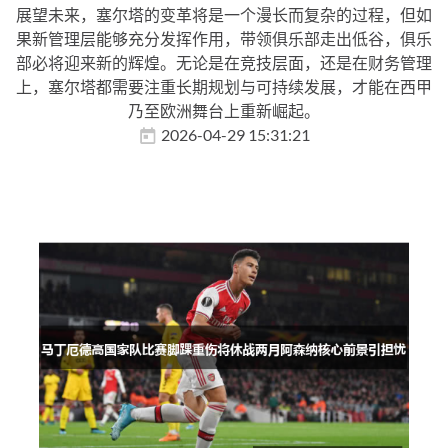
展望未来，塞尔塔的变革将是一个漫长而复杂的过程，但如
果新管理层能够充分发挥作用，带领俱乐部走出低谷，俱乐
部必将迎来新的辉煌。无论是在竞技层面，还是在财务管理
上，塞尔塔都需要注重长期规划与可持续发展，才能在西甲
乃至欧洲舞台上重新崛起。
2026-04-29 15:31:21