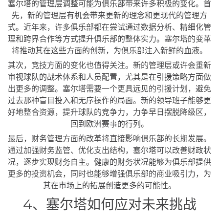
塞尔塔的管理层调整可能为俱乐部带来许多积极的变化。首
先，新的管理层有机会带来更新的理念和更现代的管理方
式。近年来，许多俱乐部都在尝试通过数据分析、精细化管
理和跨界合作等方式提升俱乐部的整体实力。塞尔塔的变革
将推动其在这些方面的创新，为俱乐部注入新鲜的血液。
其次，竞技方面的变化也值得关注。新的管理层或许会重新
审视球队的战术体系和人员配置，尤其是在引援策略方面做
出更多的调整。塞尔塔需要一个更具远见的引援计划，避免
过去那种盲目投入和无序操作的局面。新的领导班子能够更
好地整合资源，提升球队的竞争力，力争早日摆脱降级区，
回到欧洲赛事的行列。
最后，财务管理方面的改革将直接影响俱乐部的长期发展。
通过加强财务监管、优化支出结构，塞尔塔可以改善财政状
况，逐步实现财务自主。健康的财务状况能够为俱乐部提供
更多的投资机会，同时也能够增强俱乐部的商业吸引力，为
其在市场上的拓展创造更多的可能性。
4、塞尔塔如何应对未来挑战