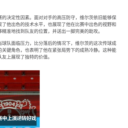
赛的决定性因素。面对对手的高压防守，维尔茨依旧能够保
现了他出色的技术水平，也展现了他在比赛中出色的视野和
够精准地找到队友的位置，并送出一脚完美的助攻。
当球队面临压力，比分落后的情况下，维尔茨的这次传球成
的关键角色，也表明了他在紧张局势下的成熟冷静。这种能
队友上展现了独特的价值。