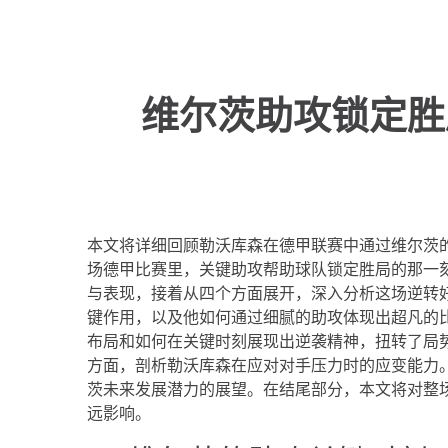
维尔茨助攻锁定胜
本文将详细回顾勒沃库森在德甲联赛中通过维尔茨的
场德甲比赛里，关键助攻帮助球队锁定胜局的那一
与表现，接着从四个方面展开，深入分析这场逆转
键作用，以及他如何通过细腻的助攻体现出超凡的
布局和如何在关键时刻展现出逆袭精神，扭转了局
方面，剖析勒沃库森在应对对手压力时的应变能力
茨未来发展潜力的展望。在结尾部分，本文将对整
远影响。