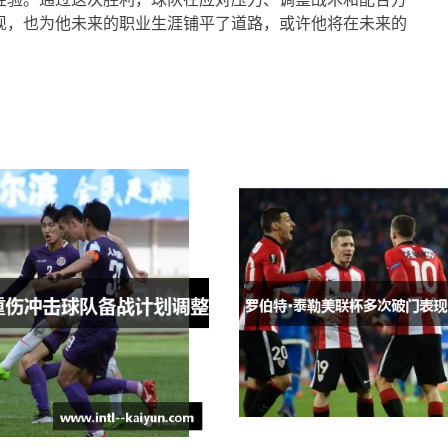
现，也为他未来的职业生涯铺平了道路，或许他将在未来的