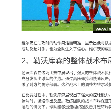
维尔茨在助攻时的动作简洁而精准，显示出他与队
成功反超对手，也为全队注入了信心。维尔茨的成
2、勒沃库森的整体战术布
勒沃库森在这场比赛中展现出了强大的整体战术执
充分发挥出球队的优势。通过高压逼抢和快速反击
破了对方的防守部署。这种战术上的调整为维尔茨
在比赛过程中，勒沃库森展现出了强大的控球能力
漏洞时，迅速作出反应。教练团队的战术布局保证
落后的情况下，球队能够迅速组织起反击并逆转局