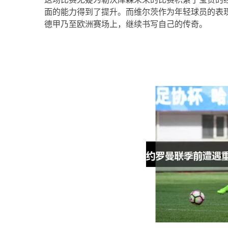
面的能力得到了提升。而维尔茨作为年轻球员的表
德甲乃至欧洲赛场上，继续书写自己的传奇。