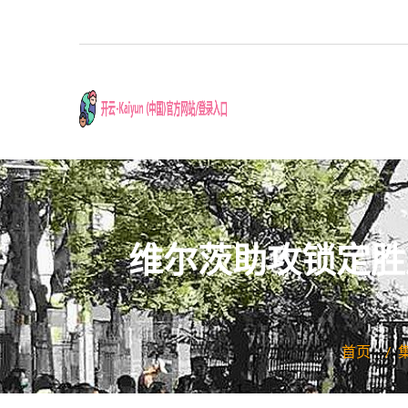
维尔茨助攻锁定胜
首页