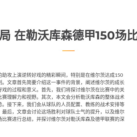
局 在勒沃库森德甲150场
助攻上演逆转好戏的精彩瞬间，特别是在维尔茨达成150
刻。文章首先简要介绍这一事件的背景，阐述维尔茨的成长
好戏的过程和意义。首先，我们将探讨维尔茨在比赛中的关
比赛理解力和视野。其次，本文会分析勒沃库森的整体战术
势。接下来，我们会从球队的人员配置、教练的战术安排等
。最后，文章会讨论这场胜利对球队士气的提升，以及维尔
场比赛进行总结，并探讨维尔茨对勒沃库森及德甲联赛的深