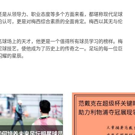
还是从领导力、职业态度等多个方面来看，都堪称现代足球
的认可，更是对梅西综合素质的全面肯定。梅西以其无与伦
名球场上的天才，他更是一个值得所有球员学习的榜样。梅
足球技艺，使他成为了历史上的传奇之一。足坛的每一位巨
闪耀的星辰。