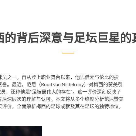
西的背后深意与足坛巨星的
球员之一。自从登上职业舞台以来，他凭借无与伦比的技
，范尼（Ruud van Nistelrooy）对梅西的赞美引
球员，还称他是“足坛最伟大的存在”。这一评价深刻反映了
背后深层次的理解与认可。本文将从多个维度分析范尼赞美
实评价，全面解析梅西的足球成就及其在足坛的独特地位。