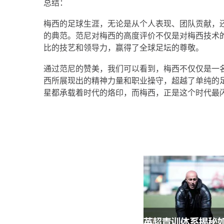
总结：
梅西的足球生涯，无论是从个人表现、团队贡献，
的典范。范尼对梅西的高度评价不仅是对梅西技术
比的技艺和领导力，赢得了全球足坛的尊敬。
通过范尼的赞美，我们可以看到，梅西不仅仅是一
西所展现出的精神力量和职业操守，超越了单纯的
星都承载着时代的烙印，而梅西，正是这个时代最