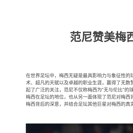
范尼赞美梅
在世界足坛中，梅西无疑是最具影响力与象征性的
术、超凡的天赋以及卓越的职业生涯，赢得了无数赞誉。最近
起了广泛的关注，范尼不仅称梅西为“无与伦比”的
梅西在足坛的地位，也从另一面体现了范尼对梅西
梅西背后的深意，并结合足坛其他巨星对梅西的真