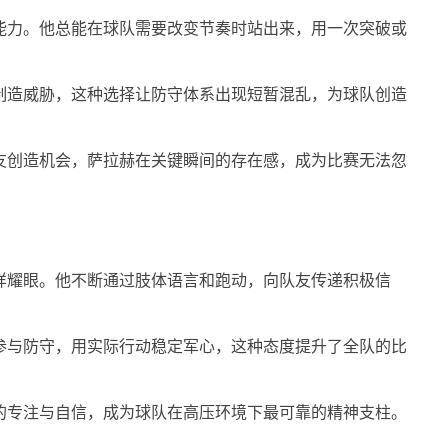
能力。他总能在球队需要改变节奏时站出来，用一次突破或
制造威胁，这种选择让防守体系出现短暂混乱，为球队创造
友创造机会，萨拉赫在关键瞬间的存在感，成为比赛无法忽
样耀眼。他不断通过肢体语言和跑动，向队友传递积极信
参与防守，用实际行动稳定军心，这种态度提升了全队的比
的专注与自信，成为球队在高压环境下最可靠的精神支柱。