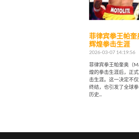
菲律宾拳王帕奎
辉煌拳击生涯
2026-03-07 14:19:56
菲律宾拳王帕奎奥（Mann
煌的拳击生涯后，正式
击生涯。这一决定不仅
终结，也引发了全球拳
历史...