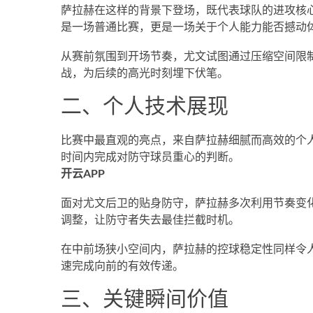
萨拉赫在这样的背景下登场，既代表球队的进攻核
是一场普通比赛，更是一场关于个人能力能否撼动
从赛前氛围到开场节奏，尤文试图通过压缩空间限
战，为后续的高光时刻埋下伏笔。
二、个人技术展现
比赛中最直观的亮点，来自萨拉赫细腻而高效的个
时间内完成对防守球员重心的判断。
开云APP
面对尤文后卫的贴身防守，萨拉赫多次利用节奏变
调整，让防守者失去最佳拦截时机。
在中前场狭小空间内，萨拉赫的控球稳定性同样令
速完成向前的有效传递。
三、关键瞬间价值