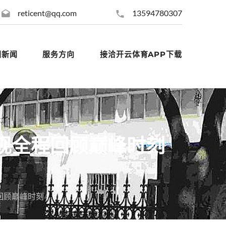
reticent@qq.com
13594780307
团新闻
服务方向
接洽开云体育APP下载
现全程回顾巅峰时刻
回顾巅峰时刻