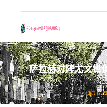
萨拉赫对阵尤文世
首页
集