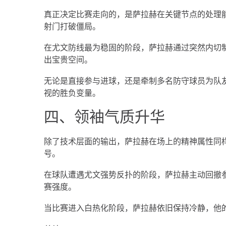
真正决定比赛走向的，是萨拉赫在关键节点的处理
射门打破僵局。
在尤文防线最为稳固的阶段，萨拉赫通过突然内切
出宝贵空间。
无论是直接参与进球，还是牵制多名防守球员为队
视的胜负变量。
四、领袖气质升华
除了技术层面的输出，萨拉赫在场上的精神属性同
号。
在球队遭遇尤文强势反扑的阶段，萨拉赫主动回撤
赛强度。
当比赛进入白热化阶段，萨拉赫依旧保持冷静，他