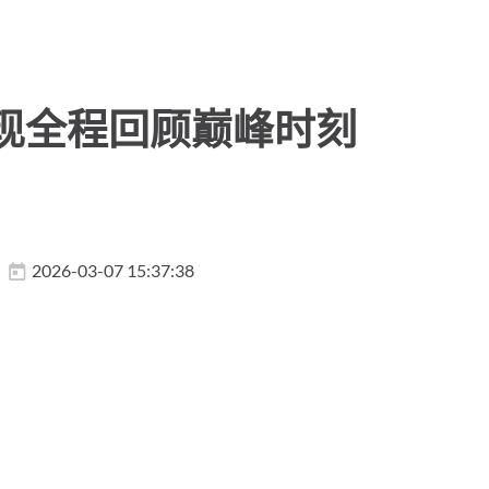
现全程回顾巅峰时刻
2026-03-07 15:37:38