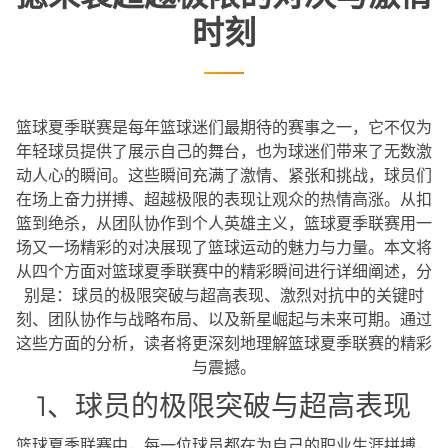
时刻
篮球夏季联赛是每年篮球迷们最期待的赛事之一，它不仅为
年轻球员提供了展示自己的舞台，也为球迷们带来了无数激
动人心的瞬间。这些瞬间充满了激情、紧张和挑战，球员们
在场上奋力拼搏、超越极限的表现让观众的热情高涨。从扣
篮到绝杀，从团队协作到个人英雄主义，篮球夏季联赛用一
场又一场精彩的对决展现了篮球运动的魅力与力量。本文将
从四个方面对篮球夏季联赛中的精彩瞬间进行详细阐述，分
别是：球员的极限突破与超高表现、激烈对抗中的关键时
刻、团队协作与战略布局、以及新星崛起与未来可期。通过
这些方面的分析，读者将更深刻地理解篮球夏季联赛的精彩
与震撼。
1、球员的极限突破与超高表现
篮球夏季联赛中，每一位球员都在为自己的职业生涯拼搏，