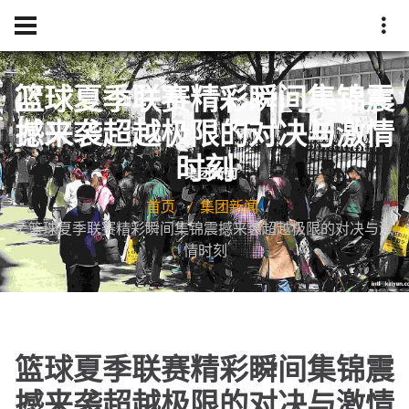
篮球夏季联赛精彩瞬间集锦震
撼来袭超越极限的对决与激情
时刻
首页
集团新闻
篮球夏季联赛精彩瞬间集锦震撼来袭超越极限的对决与激
情时刻
篮球夏季联赛精彩瞬间集锦震
撼来袭超越极限的对决与激情