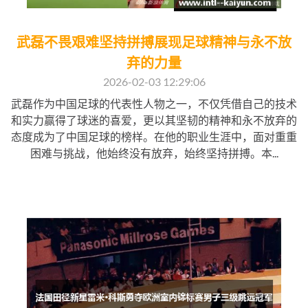
武磊不畏艰难坚持拼搏展现足球精神与永不放
弃的力量
2026-02-03 12:29:06
武磊作为中国足球的代表性人物之一，不仅凭借自己的技术
和实力赢得了球迷的喜爱，更以其坚韧的精神和永不放弃的
态度成为了中国足球的榜样。在他的职业生涯中，面对重重
困难与挑战，他始终没有放弃，始终坚持拼搏。本...