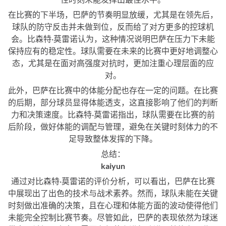
在比赛的下半场，巴萨的节奏明显放缓，尤其是在领先后，
球队的防守反击并未做到位，反而给了对方更多的控球机
会。比森特·莫雷诺认为，这种情况说明巴萨在压力下未能
保持应有的稳定性。球队需要在未来的比赛中更好地调整心
态，尤其是在面对高强度对抗时，更加注重心理层面的应
对。
此外，巴萨在比赛中的体能分配也存在一定的问题。在比赛
的后期，部分球员显得体能透支，这直接影响了他们的判断
力和决策速度。比森特·莫雷诺指出，球队需要在比赛的前
后阶段，做好体能的调配与管理，避免在关键时刻体力的不
足导致整体发挥的下降。
总结：
kaiyun
通过对比森特·莫雷诺的评价分析，可以看出，巴萨在比赛
中展现出了出色的技术与战术素养。然而，球队未能在关键
时刻做出准确的决策，且在心理和体能方面的波动使得他们
未能完全控制比赛节奏。尽管如此，巴萨的表现依然为球迷