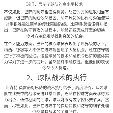
球门，展示了球队的高水平技术。
不仅如此，巴萨的防守也值得称赞。尽管对方的进攻相当有
威胁，但巴萨的防线依然稳固，防守球员的协作与沟通使得
对手很难通过简单的传球突破防线。比森特·莫雷诺特别指
出，巴萨在防守转攻的过程中，能够迅速完成阵型的切换，
令对方始终难以找到突破的机会。
在个人能力方面，巴萨的核心球员表现出了世界级的水平。
梅西、德容等人不仅在进攻端创造了大量机会，还在防守端
进行了积极的回追。这些球员的技术和意识令巴萨的整体实
力得到了进一步的提升，虽然最终未能获胜，但他们的表现
依然令人称道。
2、球队战术的执行
比森特·莫雷诺对巴萨的战术执行给予了高度评价，认为球
队在比赛中的战术安排非常到位。巴萨在控球方面表现得尤
为出色，通过稳固的控球，球队能够有效掌控比赛节奏。然
而，尽管如此，巴萨在进攻中的快速转换和防守的细节处理
仍然是其战术的关键所在。