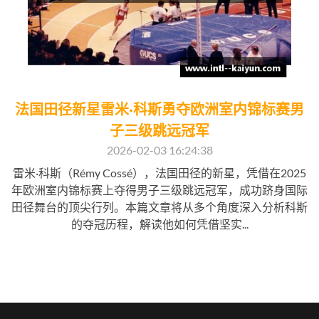
法国田径新星雷米·科斯勇夺欧洲室内锦标赛男
子三级跳远冠军
2026-02-03 16:24:38
雷米·科斯（Rémy Cossé），法国田径的新星，凭借在2025
年欧洲室内锦标赛上夺得男子三级跳远冠军，成功跻身国际
田径舞台的顶尖行列。本篇文章将从多个角度深入分析科斯
的夺冠历程，解读他如何凭借坚实...