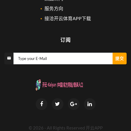
服务方向
接洽开云体育APP下载
订阅
提交
Type your E-Mail
©
2026
- All Rights Reserved
开云APP