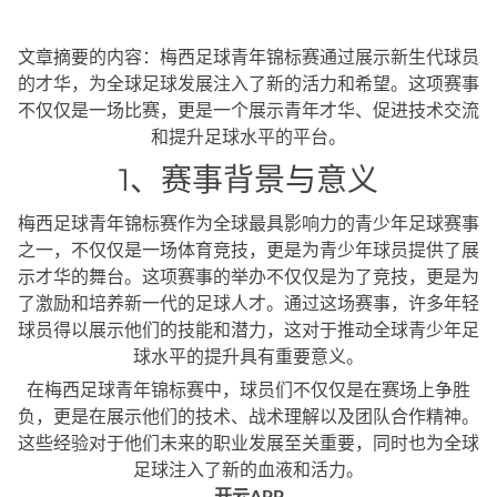
文章摘要的内容：梅西足球青年锦标赛通过展示新生代球员
的才华，为全球足球发展注入了新的活力和希望。这项赛事
不仅仅是一场比赛，更是一个展示青年才华、促进技术交流
和提升足球水平的平台。
1、赛事背景与意义
梅西足球青年锦标赛作为全球最具影响力的青少年足球赛事
之一，不仅仅是一场体育竞技，更是为青少年球员提供了展
示才华的舞台。这项赛事的举办不仅仅是为了竞技，更是为
了激励和培养新一代的足球人才。通过这场赛事，许多年轻
球员得以展示他们的技能和潜力，这对于推动全球青少年足
球水平的提升具有重要意义。
在梅西足球青年锦标赛中，球员们不仅仅是在赛场上争胜
负，更是在展示他们的技术、战术理解以及团队合作精神。
这些经验对于他们未来的职业发展至关重要，同时也为全球
足球注入了新的血液和活力。
开云APP