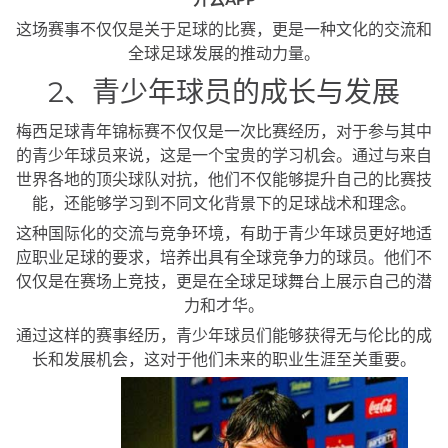
这场赛事不仅仅是关于足球的比赛，更是一种文化的交流和
全球足球发展的推动力量。
2、青少年球员的成长与发展
梅西足球青年锦标赛不仅仅是一次比赛经历，对于参与其中
的青少年球员来说，这是一个宝贵的学习机会。通过与来自
世界各地的顶尖球队对抗，他们不仅能够提升自己的比赛技
能，还能够学习到不同文化背景下的足球战术和理念。
这种国际化的交流与竞争环境，有助于青少年球员更好地适
应职业足球的要求，培养出具有全球竞争力的球员。他们不
仅仅是在赛场上竞技，更是在全球足球舞台上展示自己的潜
力和才华。
通过这样的赛事经历，青少年球员们能够获得无与伦比的成
长和发展机会，这对于他们未来的职业生涯至关重要。