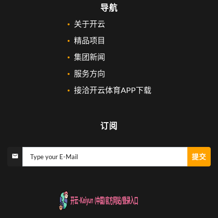
导航
关于开云
精品项目
集团新闻
服务方向
接洽开云体育APP下载
订阅
提交
Type your E-Mail