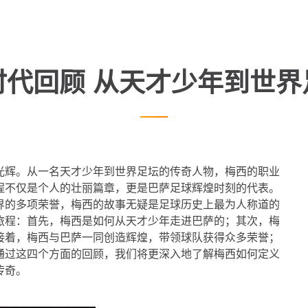
时代回顾 从天才少年到世界
光辉。从一名天才少年到世界足坛的传奇人物，梅西的职业
程不仅是个人的壮丽篇章，更是巴萨足球辉煌时刻的代表。
界的多项荣誉，梅西的故事无疑是足球历史上最为人称道的
旅程：首先，梅西是如何从天才少年走进巴萨的；其次，梅
接着，梅西与巴萨一同创造辉煌，带领球队获得众多荣誉；
通过这四个方面的回顾，我们将更深入地了解梅西如何定义
传奇。