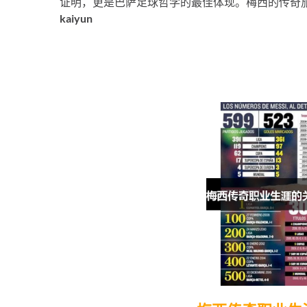
证明，更是巴萨足球哲学的最佳体现。梅西的传奇
kaiyun