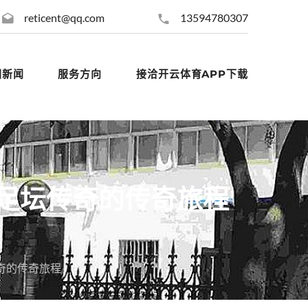
reticent@qq.com
13594780307
团新闻
服务方向
接洽开云体育APP下载
足坛传奇的传奇旅程
奇的传奇旅程