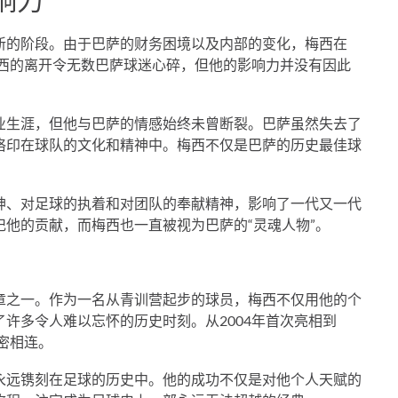
响力
新的阶段。由于巴萨的财务困境以及内部的变化，梅西在
梅西的离开令无数巴萨球迷心碎，但他的影响力并没有因此
业生涯，但他与巴萨的情感始终未曾断裂。巴萨虽然失去了
烙印在球队的文化和精神中。梅西不仅是巴萨的历史最佳球
神、对足球的执着和对团队的奉献精神，影响了一代又一代
他的贡献，而梅西也一直被视为巴萨的“灵魂人物”。
章之一。作为一名从青训营起步的球员，梅西不仅用他的个
许多令人难以忘怀的历史时刻。从2004年首次亮相到
密相连。
永远镌刻在足球的历史中。他的成功不仅是对他个人天赋的