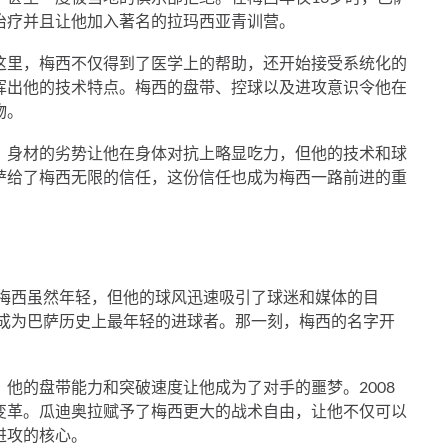
治疗并且让他加入著名的拉玛西亚青训营。
这里，梅西不仅得到了医学上的帮助，还开始接受系统化的
挥出他的技术特点。梅西的盘带、控球以及进攻意识令他在
物。
。身材的劣势让他在身体对抗上略显吃力，但他的技术和球
萨给了梅西无限的信任，这份信任也成为梅西一路前进的重
的梅西虽然年轻，但他的球风迅速吸引了球迷和媒体的目
，成为巴萨历史上最年轻的进球者。那一刻，梅西的名字开
他的盘带能力和突破速度让他成为了对手的噩梦。2008
变革。瓜迪奥拉赋予了梅西更大的战术自由，让他不仅可以
进攻的核心。