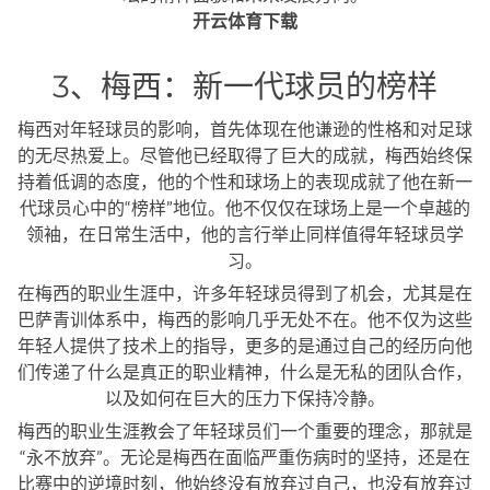
开云体育下载
3、梅西：新一代球员的榜样
梅西对年轻球员的影响，首先体现在他谦逊的性格和对足球
的无尽热爱上。尽管他已经取得了巨大的成就，梅西始终保
持着低调的态度，他的个性和球场上的表现成就了他在新一
代球员心中的“榜样”地位。他不仅仅在球场上是一个卓越的
领袖，在日常生活中，他的言行举止同样值得年轻球员学
习。
在梅西的职业生涯中，许多年轻球员得到了机会，尤其是在
巴萨青训体系中，梅西的影响几乎无处不在。他不仅为这些
年轻人提供了技术上的指导，更多的是通过自己的经历向他
们传递了什么是真正的职业精神，什么是无私的团队合作，
以及如何在巨大的压力下保持冷静。
梅西的职业生涯教会了年轻球员们一个重要的理念，那就是
“永不放弃”。无论是梅西在面临严重伤病时的坚持，还是在
比赛中的逆境时刻，他始终没有放弃过自己，也没有放弃过