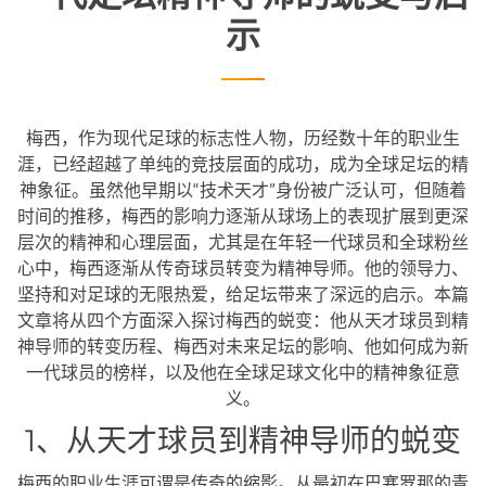
示
梅西，作为现代足球的标志性人物，历经数十年的职业生
涯，已经超越了单纯的竞技层面的成功，成为全球足坛的精
神象征。虽然他早期以“技术天才”身份被广泛认可，但随着
时间的推移，梅西的影响力逐渐从球场上的表现扩展到更深
层次的精神和心理层面，尤其是在年轻一代球员和全球粉丝
心中，梅西逐渐从传奇球员转变为精神导师。他的领导力、
坚持和对足球的无限热爱，给足坛带来了深远的启示。本篇
文章将从四个方面深入探讨梅西的蜕变：他从天才球员到精
神导师的转变历程、梅西对未来足坛的影响、他如何成为新
一代球员的榜样，以及他在全球足球文化中的精神象征意
义。
1、从天才球员到精神导师的蜕变
梅西的职业生涯可谓是传奇的缩影。从最初在巴塞罗那的青